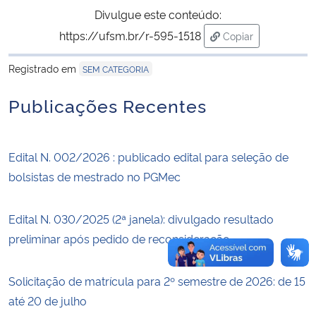
Divulgue este conteúdo:
Secretaria-Geral
https://ufsm.br/r-595-1518
Copiar
para área de trans
Registrado em
SEM CATEGORIA
Secretaria de Governo
Publicações Recentes
Gabinete de Segurança Institucional
Advocacia-Geral da União
Edital N. 002/2026 : publicado edital para seleção de
bolsistas de mestrado no PGMec
Banco Central do Brasil
Edital N. 030/2025 (2ª janela): divulgado resultado
Planalto
preliminar após pedido de reconsideração
Solicitação de matrícula para 2º semestre de 2026: de 15
até 20 de julho