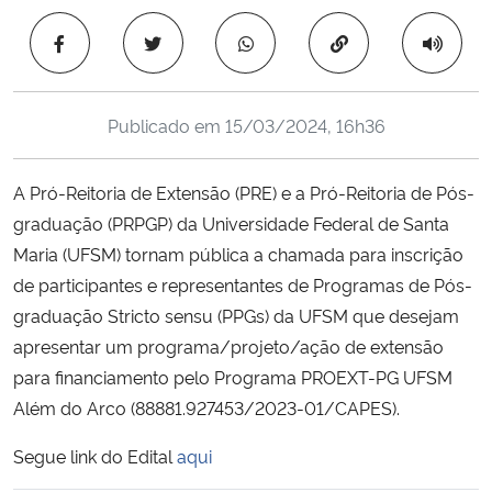
Ministério da Cidadania
Copiar para área 
Ministério da Saúde
Publicado em
15/03/2024, 16h36
Ministério de Minas e Energia
A Pró-Reitoria de Extensão (PRE) e a Pró-Reitoria de Pós-
Ministério da Ciência, Tecnologia, Inovações e Comunicações
graduação (PRPGP) da Universidade Federal de Santa
Maria (UFSM) tornam pública a chamada para inscrição
Ministério do Meio Ambiente
de participantes e representantes de Programas de Pós-
Ministério do Turismo
graduação Stricto sensu (PPGs) da UFSM que desejam
apresentar um programa/projeto/ação de extensão
Ministério do Desenvolvimento Regional
para financiamento pelo Programa PROEXT-PG UFSM
Além do Arco (88881.927453/2023-01/CAPES).
Controladoria-Geral da União
Segue link do Edital
aqui
Ministério da Mulher, da Família e dos Direitos Humanos