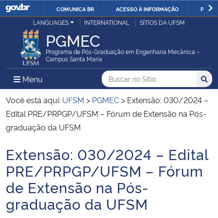
COMUNICA BR
ACESSO À INFORMAÇÃO
PARTI
Casa Civil
LANGUAGES
INTERNATIONAL
SÍTIOS DA UFSM
IR
PGMEC
PARA
Ministério da Justiça e Segurança Pública
O
Programa de Pós-Graduação em Engenharia Mecânica –
Campus Santa Maria
CONTEÚDO
Ministério da Defesa
Buscar no no Sítio
Busca
Busca:
Menu Principal do Sítio
Menu
Busc
Ministério das Relações Exteriores
Você está aqui:
UFSM
>
PGMEC
>
Extensão: 030/2024 –
Edital PRE/PRPGP/UFSM – Fórum de Extensão na Pós-
Ministério da Economia
graduação da UFSM
Extensão: 030/2024 – Edital
Ministério da Infraestrutura
Início do conteúdo
PRE/PRPGP/UFSM – Fórum
Ministério da Agricultura, Pecuária e Abastecimento
de Extensão na Pós-
graduação da UFSM
Ministério da Educação