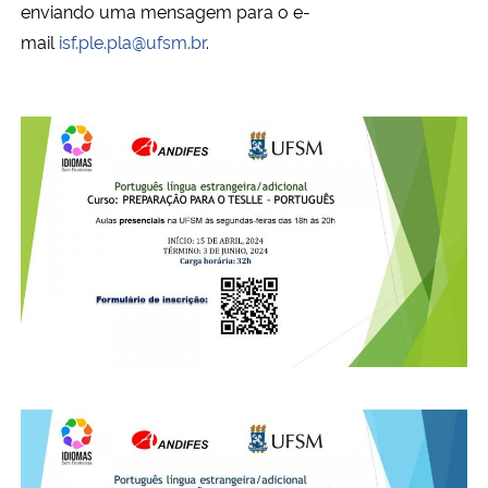
enviando uma mensagem para o e-
mail
isf.ple.pla@ufsm.br
.
Secretaria-Geral
Secretaria de Governo
Gabinete de Segurança Institucional
Advocacia-Geral da União
Banco Central do Brasil
Planalto