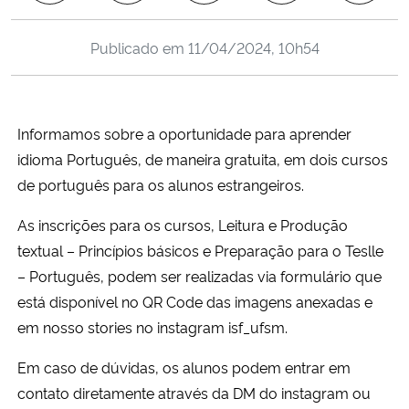
Ministério da Cidadania
Publicado em
11/04/2024, 10h54
Ministério da Saúde
Ministério de Minas e Energia
Informamos sobre a oportunidade para aprender
idioma Português, de maneira gratuita, em dois cursos
Ministério da Ciência, Tecnologia, Inovações e Comunicações
de português para os alunos estrangeiros.
Ministério do Meio Ambiente
As inscrições para os cursos, Leitura e Produção
textual – Princípios básicos e Preparação para o Teslle
Ministério do Turismo
– Português, podem ser realizadas via formulário que
está disponível no QR Code das imagens anexadas e
Ministério do Desenvolvimento Regional
em nosso stories no instagram isf_ufsm.
Controladoria-Geral da União
Em caso de dúvidas, os alunos podem entrar em
contato diretamente através da DM do instagram ou
Ministério da Mulher, da Família e dos Direitos Humanos