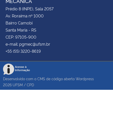
MECÂNICA
Prédio 8 (INPE), Sala 2057
Av. Roraima nº 1000
Bairro Camobi
Santa Maria - RS
CEP: 97105-900
e-mail: pgmec@ufsm.br
+55 (55) 3220-8619
Acesso à
Informação
Desenvolvido com o CMS de código aberto
Wordpress
2026
UFSM
/
CPD