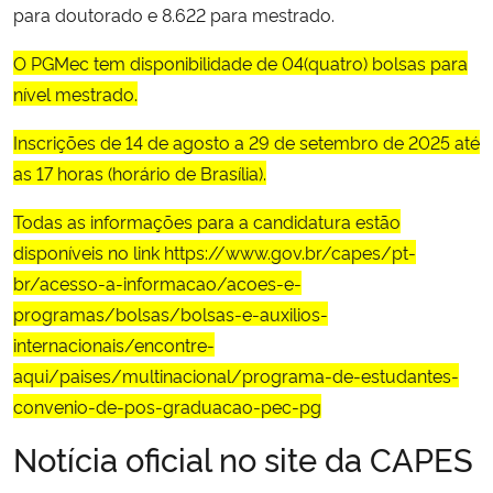
para doutorado e 8.622 para mestrado.
Secretaria-Geral
O PGMec tem disponibilidade de 04(quatro) bolsas para
nível mestrado.
Secretaria de Governo
Inscrições de 14 de agosto a 29 de setembro de 2025 até
Gabinete de Segurança Institucional
as 17 horas (horário de Brasília).
Todas as informações para a candidatura estão
Advocacia-Geral da União
disponíveis no link
https://www.gov.br/capes/pt-
br/acesso-a-informacao/acoes-e-
Banco Central do Brasil
programas/bolsas/bolsas-e-auxilios-
internacionais/encontre-
Planalto
aqui/paises/multinacional/programa-de-estudantes-
convenio-de-pos-graduacao-pec-pg
Notícia oficial no site da CAPES