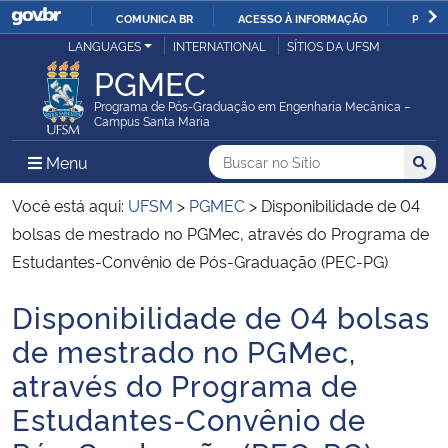
COMUNICA BR
ACESSO À INFORMAÇÃO
PARTI
Casa Civil
LANGUAGES
INTERNATIONAL
SÍTIOS DA UFSM
IR
PGMEC
PARA
Ministério da Justiça e Segurança Pública
O
Programa de Pós-Graduação em Engenharia Mecânica –
Campus Santa Maria
CONTEÚDO
Ministério da Defesa
Buscar no no Sítio
Busca
Busca:
Menu Principal do Sítio
Menu
Busc
Ministério das Relações Exteriores
Você está aqui:
UFSM
>
PGMEC
>
Disponibilidade de 04
bolsas de mestrado no PGMec, através do Programa de
Ministério da Economia
Estudantes-Convênio de Pós-Graduação (PEC-PG)
Disponibilidade de 04 bolsas
Ministério da Infraestrutura
Início do conteúdo
de mestrado no PGMec,
Ministério da Agricultura, Pecuária e Abastecimento
através do Programa de
Estudantes-Convênio de
Ministério da Educação