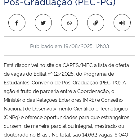
Pós-Graduação (PEC-PG)
Ministério da Cidadania
Copiar para área 
Ministério da Saúde
Ministério de Minas e Energia
Publicado em
19/08/2025, 12h03
Ministério da Ciência, Tecnologia, Inovações e Comunicações
Está disponível no site da CAPES/MEC a lista de oferta
Ministério do Meio Ambiente
de vagas do Edital nº 12/2025, do Programa de
Estudantes-Convênio de Pós-Graduação (PEC-PG). A
Ministério do Turismo
ação é fruto de parceria entre a Coordenação, o
Ministério das Relações Exteriores (MRE) e Conselho
Ministério do Desenvolvimento Regional
Nacional de Desenvolvimento Científico e Tecnológico
(CNPq) e oferece oportunidades para que estrangeiros
Controladoria-Geral da União
cursem, de maneira parcial ou integral, mestrado ou
doutorado no Brasil. No total, são 14.662 vagas: 6.040
Ministério da Mulher, da Família e dos Direitos Humanos