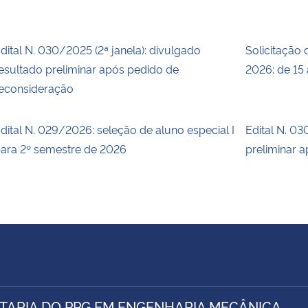
dital N. 030/2025 (2ª janela): divulgado
Solicitação 
esultado preliminar após pedido de
2026: de 15 
econsideração
dital N. 029/2026: seleção de aluno especial I
Edital N. 03
ara 2º semestre de 2026
preliminar 
TARIA DO PPG EM ENGENHARIA MECÂNICA