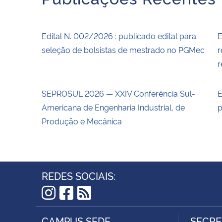
Edital N. 002/2026 : publicado edital para
E
seleção de bolsistas de mestrado no PGMec
r
r
SEPROSUL 2026 — XXIV Conferência Sul-
E
Americana de Engenharia Industrial, de
p
Produção e Mecânica
REDES SOCIAIS:
Instagram
Facebook
RSS
CAMPUS SEDE
SECRE