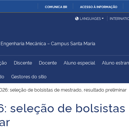
COMUNICA BR
ACESSO À INFORMAÇÃO
Ministério da Defesa
Ministério das Relações
Mini
IR
LANGUAGES
INTERNATI
Exteriores
PARA
O
Ministério da Cidadania
Ministério da Saúde
Mini
CONTEÚDO
Engenharia Mecânica – Campus Santa Maria
ção
Discente
Docente
Aluno especial
Aluno estran
Ministério do
Controladoria-Geral da
Mini
Desenvolvimento Regional
União
Famí
do
Gestores do sítio
Hum
026: seleção de bolsistas de mestrado, resultado preliminar
Advocacia-Geral da União
Banco Central do Brasil
Plan
: seleção de bolsistas
ar