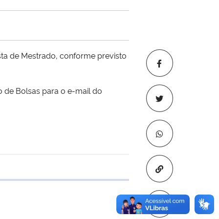
ta de Mestrado, conforme previsto
de Bolsas para o e-mail do
Copiar para áre
e transferência