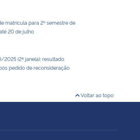
de matrícula para 2º semestre de
até 20 de julho
0/2025 (2ª janela): resultado
após pedido de reconsideração
Voltar ao topo