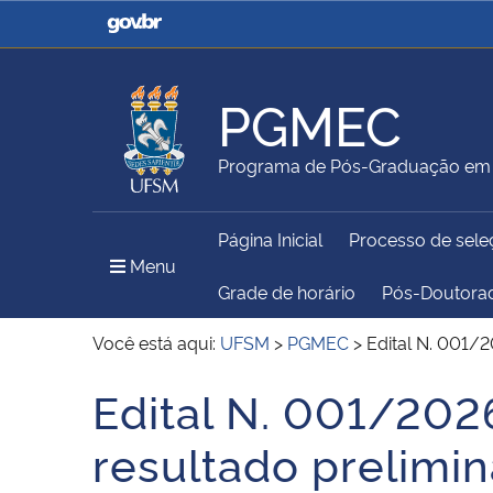
Casa Civil
Ministério da Justiça e
Segurança Pública
PGMEC
Ministério da Agricultura,
Ministério da Educação
Programa de Pós-Graduação em 
Pecuária e Abastecimento
Página Inicial
Processo de sele
Ministério do Meio Ambiente
Ministério do Turismo
Menu Principal do Sítio
Menu
Grade de horário
Pós-Doutora
Você está aqui:
UFSM
>
PGMEC
>
Edital N. 001/2
Secretaria de Governo
Gabinete de Segurança
Edital N. 001/2026
Início do conteúdo
Institucional
resultado prelimin