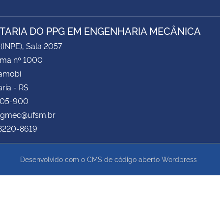
TARIA DO PPG EM ENGENHARIA MECÂNICA
 (INPE), Sala 2057
ima nº 1000
Camobi
ria - RS
105-900
 pgmec@ufsm.br
 3220-8619
Desenvolvido com o CMS de código aberto
Wordpress