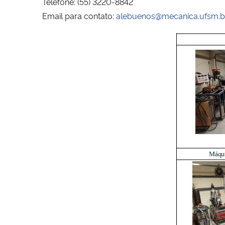
Telefone: (55) 3220-8842
Email para contato:
alebuenos@mecanica.ufsm.b