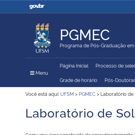
Casa Civil
Ministério da Justiça e
Segurança Pública
PGMEC
Ministério da Agricultura,
Ministério da Educação
Programa de Pós-Graduação em 
Pecuária e Abastecimento
Página Inicial
Processo de sele
Ministério do Meio Ambiente
Ministério do Turismo
Menu Principal do Sítio
Menu
Grade de horário
Pós-Doutora
Você está aqui:
UFSM
>
PGMEC
>
Laboratório d
Secretaria de Governo
Gabinete de Segurança
Laboratório de S
Início do conteúdo
Institucional
Com uma área construída de aproximadamente 20