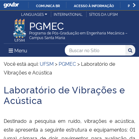
COMUNICA BR
ACESSO À INFORMAÇÃO
PARTI
Casa Civil
LANGUAGES
INTERNATIONAL
SÍTIOS DA UFSM
IR
PGMEC
PARA
Ministério da Justiça e Segurança Pública
O
Programa de Pós-Graduação em Engenharia Mecânica –
Campus Santa Maria
CONTEÚDO
Ministério da Defesa
Buscar no no Sítio
Busca
Busca:
Menu Principal do Sítio
Menu
Busc
Ministério das Relações Exteriores
Você está aqui:
UFSM
>
PGMEC
>
Laboratório de
Vibrações e Acústica
Ministério da Economia
Laboratório de Vibrações e
Início do conteúdo
Ministério da Infraestrutura
Acústica
Ministério da Agricultura, Pecuária e Abastecimento
Destinado a pesquisa em ruído, vibrações e acústica,
Ministério da Educação
este apresenta a seguinte estrutura e equipamentos: 01
(uma) câmara de dois pavimentos para avaliação da