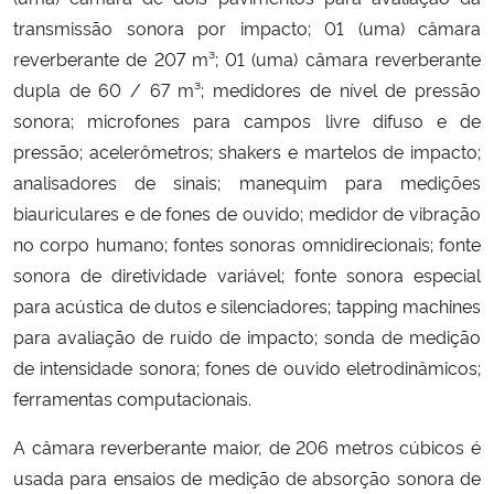
Ministério da Cidadania
transmissão sonora por impacto; 01 (uma) câmara
reverberante de 207 m³; 01 (uma) câmara reverberante
Ministério da Saúde
dupla de 60 / 67 m³; medidores de nível de pressão
sonora; microfones para campos livre difuso e de
Ministério de Minas e Energia
pressão; acelerômetros; shakers e martelos de impacto;
analisadores de sinais; manequim para medições
Ministério da Ciência, Tecnologia, Inovações e Comunicações
biauriculares e de fones de ouvido; medidor de vibração
no corpo humano; fontes sonoras omnidirecionais; fonte
Ministério do Meio Ambiente
sonora de diretividade variável; fonte sonora especial
para acústica de dutos e silenciadores; tapping machines
Ministério do Turismo
para avaliação de ruído de impacto; sonda de medição
de intensidade sonora; fones de ouvido eletrodinâmicos;
Ministério do Desenvolvimento Regional
ferramentas computacionais.
Controladoria-Geral da União
A câmara reverberante maior, de 206 metros cúbicos é
usada para ensaios de medição de absorção sonora de
Ministério da Mulher, da Família e dos Direitos Humanos