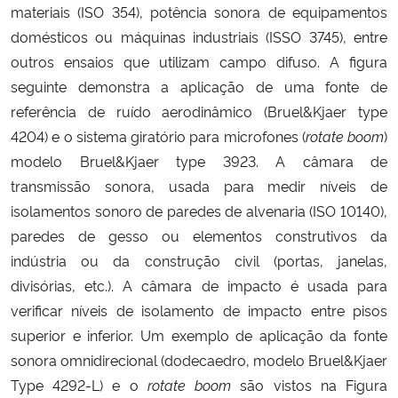
materiais (ISO 354), potência sonora de equipamentos
domésticos ou máquinas industriais (ISSO 3745), entre
Secretaria-Geral
outros ensaios que utilizam campo difuso. A figura
seguinte demonstra a aplicação de uma fonte de
Secretaria de Governo
referência de ruído aerodinâmico (Bruel&Kjaer type
4204) e o sistema giratório para microfones (
rotate boom
)
Gabinete de Segurança Institucional
modelo Bruel&Kjaer type 3923. A câmara de
Advocacia-Geral da União
transmissão sonora, usada para medir níveis de
isolamentos sonoro de paredes de alvenaria (ISO 10140),
Banco Central do Brasil
paredes de gesso ou elementos construtivos da
indústria ou da construção civil (portas, janelas,
Planalto
divisórias, etc.). A câmara de impacto é usada para
verificar níveis de isolamento de impacto entre pisos
superior e inferior. Um exemplo de aplicação da fonte
sonora omnidirecional (dodecaedro, modelo Bruel&Kjaer
Type 4292-L) e o
rotate boom
são vistos na Figura