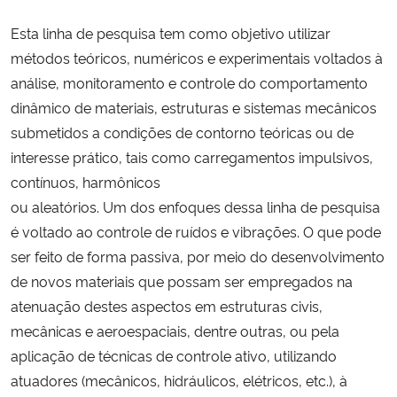
Ministério da Cidadania
Esta linha de pesquisa tem como objetivo utilizar
métodos teóricos, numéricos e experimentais voltados à
Ministério da Saúde
análise, monitoramento e controle do comportamento
dinâmico de materiais, estruturas e sistemas mecânicos
Ministério de Minas e Energia
submetidos a condições de contorno teóricas ou de
interesse prático, tais como carregamentos impulsivos,
Ministério da Ciência, Tecnologia, Inovações e Comunicações
contínuos, harmônicos
Ministério do Meio Ambiente
ou aleatórios. Um dos enfoques dessa linha de pesquisa
é voltado ao controle de ruídos e vibrações. O que pode
Ministério do Turismo
ser feito de forma passiva, por meio do desenvolvimento
de novos materiais que possam ser empregados na
Ministério do Desenvolvimento Regional
atenuação destes aspectos em estruturas civis,
mecânicas e aeroespaciais, dentre outras, ou pela
Controladoria-Geral da União
aplicação de técnicas de controle ativo, utilizando
atuadores (mecânicos, hidráulicos, elétricos, etc.), à
Ministério da Mulher, da Família e dos Direitos Humanos