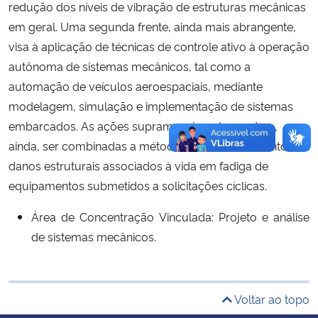
redução dos níveis de vibração de estruturas mecânicas
em geral. Uma segunda frente, ainda mais abrangente,
Secretaria-Geral
visa à aplicação de técnicas de controle ativo à operação
autônoma de sistemas mecânicos, tal como a
Secretaria de Governo
automação de veículos aeroespaciais, mediante
modelagem, simulação e implementação de sistemas
Gabinete de Segurança Institucional
embarcados. As ações supramencionadas podem,
ainda, ser combinadas a métodos de monitoramento de
Advocacia-Geral da União
danos estruturais associados à vida em fadiga de
Banco Central do Brasil
equipamentos submetidos a solicitações cíclicas.
Área de Concentração Vinculada: Projeto e análise
Planalto
de sistemas mecânicos.
Voltar ao topo