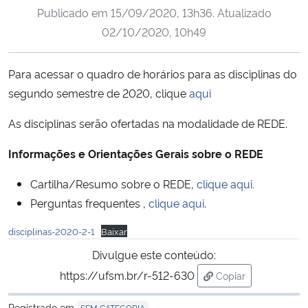
Publicado em
15/09/2020, 13h36
. Atualizado
Ministério da Cidadania
02/10/2020, 10h49
Ministério da Saúde
Para acessar o quadro de horários para as disciplinas do
Ministério de Minas e Energia
segundo semestre de 2020, clique
aqui
Ministério da Ciência, Tecnologia, Inovações e Comunicações
As disciplinas serão ofertadas na modalidade de REDE.
Informações e Orientações Gerais sobre o REDE
Ministério do Meio Ambiente
Cartilha/Resumo sobre o REDE,
clique aqui.
Ministério do Turismo
Perguntas frequentes ,
clique aqui
.
Ministério do Desenvolvimento Regional
disciplinas-2020-2-1
Baixar
Divulgue este conteúdo:
Controladoria-Geral da União
https://ufsm.br/r-512-630
Copiar
para área de trans
Ministério da Mulher, da Família e dos Direitos Humanos
Registrado em
SEM CATEGORIA