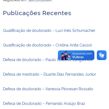
Publicações Recentes
Secretaria-Geral
Secretaria de Governo
Qualificação de doutorado – Luci Inês Schumacher
Gabinete de Segurança Institucional
Qualificação de doutorado – Cristina Anita Cassol
Advocacia-Geral da União
Defesa de doutorado – Paulo Roberto Langwinski
Banco Central do Brasil
Defesa de mestrado – Duarte Dias Fernandes Junior
Planalto
Defesa de doutorado – Vanessa Piovesan Rossato
Defesa de Doutorado – Fernando Araújo Braz