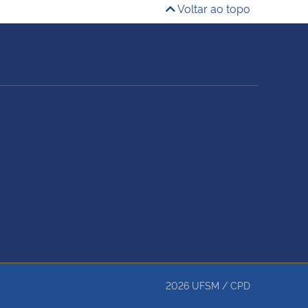
Voltar ao topo
2026
UFSM
/
CPD