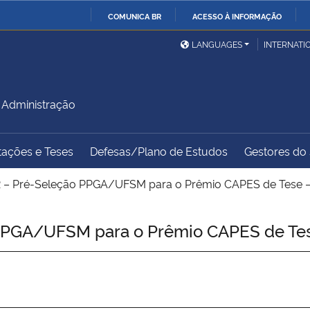
COMUNICA BR
ACESSO À INFORMAÇÃO
Ministério da Defesa
Ministério das Relações
Mini
IR
LANGUAGES
INTERNATI
Exteriores
PARA
O
Ministério da Cidadania
Ministério da Saúde
Mini
CONTEÚDO
Administração
tações e Teses
Defesas/Plano de Estudos
Gestores do s
Ministério do
Controladoria-Geral da
Mini
Desenvolvimento Regional
União
Famí
 – Pré-Seleção PPGA/UFSM para o Prêmio CAPES de Tese –
Hum
PPGA/UFSM para o Prêmio CAPES de Tes
Advocacia-Geral da União
Banco Central do Brasil
Plan