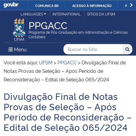
COMUNICA BR
ACESSO À INFORMAÇÃO
PARTI
Casa Civil
LANGUAGES
INTERNATIONAL
SÍTIOS DA UFSM
IR
PPGACC
PARA
Ministério da Justiça e Segurança Pública
O
Programa de Pós-Graduação em Administração e Ciências
Contábeis
CONTEÚDO
Ministério da Defesa
Buscar no no Sítio
Busca
Busca:
Menu Principal do Sítio
Menu
Busc
Ministério das Relações Exteriores
Você está aqui:
UFSM
>
PPGACC
>
Divulgação Final de
Notas Provas de Seleção – Após Período de
Ministério da Economia
Reconsideração – Edital de Seleção 065/2024
Divulgação Final de Notas
Ministério da Infraestrutura
Início do conteúdo
Provas de Seleção – Após
Ministério da Agricultura, Pecuária e Abastecimento
Período de Reconsideração –
Edital de Seleção 065/2024
Ministério da Educação