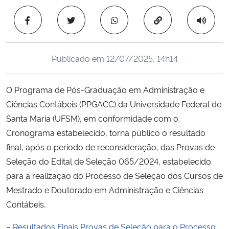
Ministério da Cidadania
Copiar para área 
Ministério da Saúde
Publicado em
12/07/2025, 14h14
Ministério de Minas e Energia
O Programa de Pós-Graduação em Administração e
Ministério da Ciência, Tecnologia, Inovações e Comunicações
Ciências Contábeis (PPGACC) da Universidade Federal de
Santa Maria (UFSM), em conformidade com o
Ministério do Meio Ambiente
Cronograma estabelecido, torna público o resultado
Ministério do Turismo
final, após o período de reconsideração, das Provas de
Seleção do Edital de Seleção 065/2024, estabelecido
Ministério do Desenvolvimento Regional
para a realização do Processo de Seleção dos Cursos de
Mestrado e Doutorado em Administração e Ciências
Controladoria-Geral da União
Contábeis.
–
Resultados Finais Provas de Seleção para o Processo
Ministério da Mulher, da Família e dos Direitos Humanos