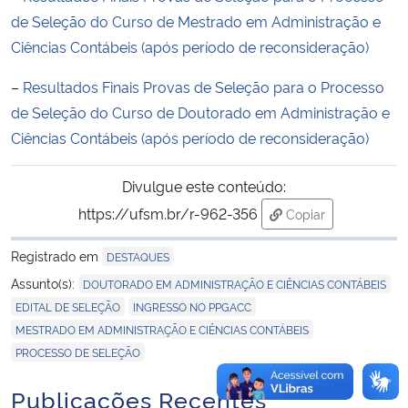
de Seleção do Curso de Mestrado em Administração e
Secretaria-Geral
Ciências Contábeis (após período de reconsideração)
–
Resultados Finais Provas de Seleção para o Processo
Secretaria de Governo
de Seleção do Curso de Doutorado em Administração e
Ciências Contábeis (após período de reconsideração)
Gabinete de Segurança Institucional
Divulgue este conteúdo:
Advocacia-Geral da União
https://ufsm.br/r-962-356
Copiar
para área de trans
Banco Central do Brasil
Registrado em
DESTAQUES
,
Assunto(s):
Planalto
DOUTORADO EM ADMINISTRAÇÃO E CIÊNCIAS CONTÁBEIS
,
,
EDITAL DE SELEÇÃO
INGRESSO NO PPGACC
,
MESTRADO EM ADMINISTRAÇÃO E CIÊNCIAS CONTÁBEIS
PROCESSO DE SELEÇÃO
Publicações Recentes