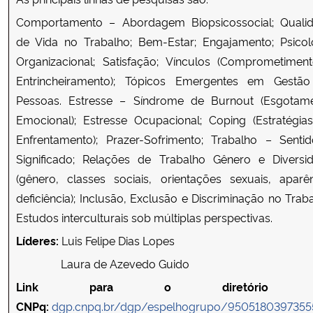
Comportamento – Abordagem Biopsicossocial; Quali
de Vida no Trabalho; Bem-Estar; Engajamento; Psicol
Organizacional; Satisfação; Vínculos (Comprometimen
Entrincheiramento); Tópicos Emergentes em Gestã
Pessoas. Estresse – Síndrome de Burnout (Esgotam
Emocional); Estresse Ocupacional; Coping (Estratégia
Enfrentamento); Prazer-Sofrimento; Trabalho – Senti
Significado; Relações de Trabalho Gênero e Diversi
(gênero, classes sociais, orientações sexuais, aparên
deficiência); Inclusão, Exclusão e Discriminação no Traba
Estudos interculturais sob múltiplas perspectivas.
Líderes:
Luis Felipe Dias Lopes
Laura de Azevedo Guido
Link para o diretório 
CNPq:
dgp.cnpq.br/dgp/espelhogrupo/9505180397355