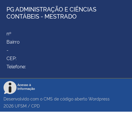
PG ADMINISTRAÇÃO E CIÊNCIAS
CONTÁBEIS - MESTRADO
nº
Bairro
-
CEP:
Telefone:
Acesso à
Informação
Desenvolvido com o CMS de código aberto
Wordpress
2026
UFSM
/
CPD