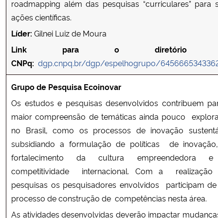
roadmapping além das pesquisas “curriculares” para 
ações científicas.
Secretaria-Geral
Líder:
Gilnei Luiz de Moura
Link para o diretório 
Secretaria de Governo
CNPq:
dgp.cnpq.br/dgp/espelhogrupo/645666534336
Gabinete de Segurança Institucional
Grupo de Pesquisa Ecoinovar
Advocacia-Geral da União
Os estudos e pesquisas desenvolvidos contribuem pa
maior compreensão de temáticas ainda pouco explor
Banco Central do Brasil
no Brasil, como os processos de inovação sustentá
subsidiando a formulação de políticas de inovação
Planalto
fortalecimento da cultura empreendedora 
competitividade internacional. Com a realização
pesquisas os pesquisadores envolvidos participam d
processo de construção de competências nesta área.
As atividades desenvolvidas deverão impactar mudança