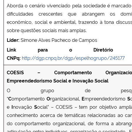
Aborda o cenário vivenciado pela sociedade é marcado
dificuldades crescentes que abrangem os domí
econômico, social e ambiental, trazendo à tona discus
sobre questões sociais mais amplas.
Líder:
Simone Alves Pacheco de Campos
Link para o Diretório 
CNPq:
http://dgp.cnpq.br/dgp/espelhogrupo/245177
COESIS – Comportamento Organizacion
Empreendedorismo Social e Inovação Social
O grupo de pesqui
“
C
omportamento
O
rganizacional,
E
mpreendedorismo
S
e
I
novação
S
ocial” – COESIS – tem por objetivo ampli
conhecimento acerca de temáticas relacionadas ao c
do comportamento organizacional, de forma a abrang
articulação entre indivíduos, organização e sociedade. E