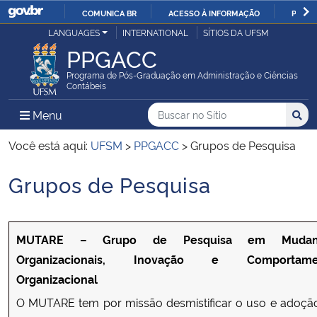
COMUNICA BR
ACESSO À INFORMAÇÃO
PARTI
Casa Civil
LANGUAGES
INTERNATIONAL
SÍTIOS DA UFSM
IR
PPGACC
PARA
Ministério da Justiça e Segurança Pública
O
Programa de Pós-Graduação em Administração e Ciências
Contábeis
CONTEÚDO
Ministério da Defesa
Buscar no no Sítio
Busca
Busca:
Menu Principal do Sítio
Menu
Busc
Ministério das Relações Exteriores
Você está aqui:
UFSM
>
PPGACC
>
Grupos de Pesquisa
Grupos de Pesquisa
Ministério da Economia
Início do conteúdo
Ministério da Infraestrutura
MUTARE – Grupo de Pesquisa em Mudan
Ministério da Agricultura, Pecuária e Abastecimento
Organizacionais, Inovação e Comportame
Organizacional
Ministério da Educação
O MUTARE tem por missão desmistificar o uso e adoçã