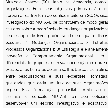
Strategic Change (SC), tanto na Academia, com
Ministério da Cidadania
organizações. Entre seus objetivos primos está o d
aproximar da fronteira do conhecimento em SC. Os eixo
Ministério da Saúde
investigação do MUTARE se constituem de modo gera
estudos sobre a ocorrência de mudanças organizaciona
Ministério de Minas e Energia
seu escopo de investigação se dá em quatro linha
pesquisa: 1) Mudanças Organizacionais; 2) Estrutu
Ministério da Ciência, Tecnologia, Inovações e Comunicações
Processos Organizacionais; 3) Estratégia e Planejamento
Inovação e Comportamento Organizacional. Um
Ministério do Meio Ambiente
diferenciais do grupo está em sua concepção, cuidou-s
Ministério do Turismo
extrapolar as barreiras de uma só IES, buscou-se a afini
entre pesquisadores e suas expertises, somada
Ministério do Desenvolvimento Regional
qualidades que cada um traz de suas organizaçõe
origem. Essa formatação proposital permite ao g
Controladoria-Geral da União
assimilar o conceito MUTARE em seu cotidian
desenvolver um espírito investigativo e adaptativ
Ministério da Mulher, da Família e dos Direitos Humanos