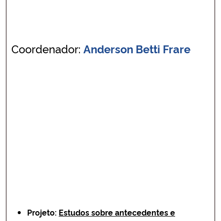
Secretaria-Geral
Coordenador:
Anderson Betti Frare
Secretaria de Governo
Gabinete de Segurança Institucional
Advocacia-Geral da União
Banco Central do Brasil
Planalto
Projeto:
Estudos sobre antecedentes e