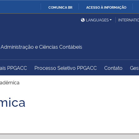
COMUNICA BR
ACESSO À INFORMAÇÃO
Ministério da Defesa
Ministério das Relações
Mini
IR
LANGUAGES
INTERNATI
Exteriores
PARA
O
Ministério da Cidadania
Ministério da Saúde
Mini
CONTEÚDO
dministração e Ciências Contábeis
tais PPGACC
Processo Seletivo PPGACC
Contato
Gest
Ministério do
Controladoria-Geral da
Mini
Desenvolvimento Regional
União
Famí
cadêmica
Hum
mica
Advocacia-Geral da União
Banco Central do Brasil
Plan