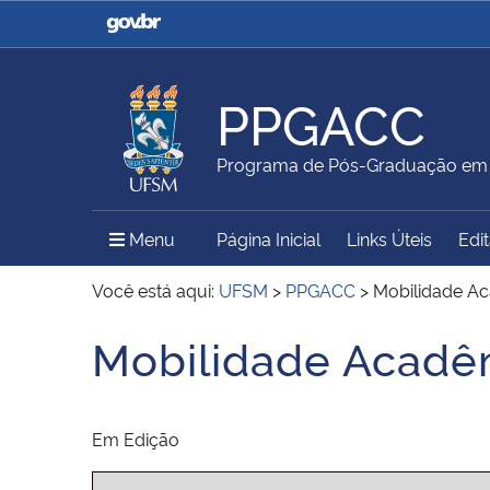
Casa Civil
Ministério da Justiça e
Segurança Pública
PPGACC
Ministério da Agricultura,
Ministério da Educação
Programa de Pós-Graduação em A
Pecuária e Abastecimento
Menu Principal do Sítio
Menu
Página Inicial
Links Úteis
Edi
Ministério do Meio Ambiente
Ministério do Turismo
Você está aqui:
UFSM
>
PPGACC
>
Mobilidade A
Mobilidade Acadê
Início do conteúdo
Secretaria de Governo
Gabinete de Segurança
Institucional
Em Edição