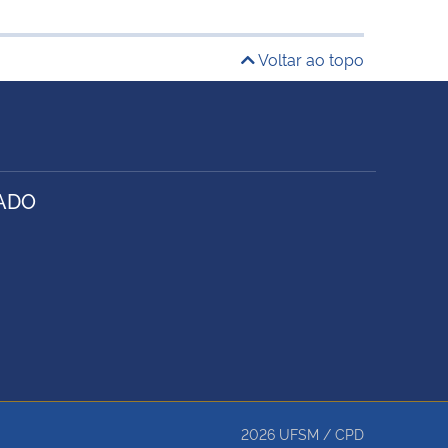
Voltar ao topo
RADO
2026
UFSM
/
CPD