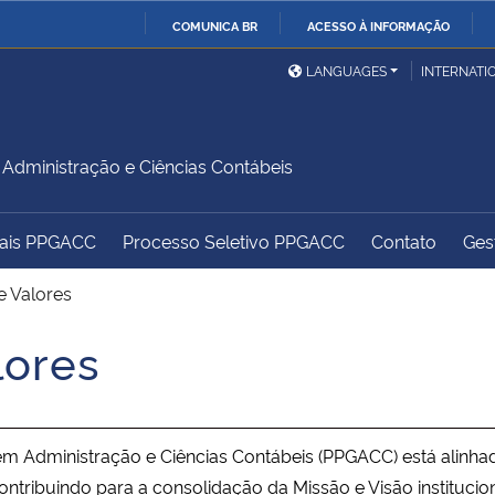
COMUNICA BR
ACESSO À INFORMAÇÃO
Ministério da Defesa
Ministério das Relações
Mini
IR
LANGUAGES
INTERNATI
Exteriores
PARA
O
Ministério da Cidadania
Ministério da Saúde
Mini
CONTEÚDO
dministração e Ciências Contábeis
tais PPGACC
Processo Seletivo PPGACC
Contato
Gest
Ministério do
Controladoria-Geral da
Mini
Desenvolvimento Regional
União
Famí
e Valores
Hum
lores
Advocacia-Geral da União
Banco Central do Brasil
Plan
ministração e Ciências Contábeis (PPGACC) está alinhada
ntribuindo para a consolidação da Missão e Visão institucio