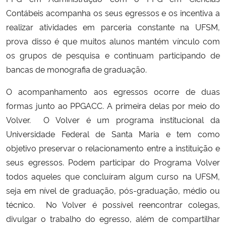
Ministério da Cidadania
Contábeis acompanha os seus egressos e os incentiva a
realizar atividades em parceria constante na UFSM,
Ministério da Saúde
prova disso é que muitos alunos mantém vínculo com
os grupos de pesquisa e continuam participando de
Ministério de Minas e Energia
bancas de monografia de graduação.
Ministério da Ciência, Tecnologia, Inovações e Comunicações
O acompanhamento aos egressos ocorre de duas
formas junto ao PPGACC. A primeira delas por meio do
Ministério do Meio Ambiente
Volver. O Volver é um programa institucional da
Universidade Federal de Santa Maria e tem como
Ministério do Turismo
objetivo preservar o relacionamento entre a instituição e
seus egressos. Podem participar do Programa Volver
Ministério do Desenvolvimento Regional
todos aqueles que concluíram algum curso na UFSM,
seja em nível de graduação, pós-graduação, médio ou
Controladoria-Geral da União
técnico. No Volver é possível reencontrar colegas,
divulgar o trabalho do egresso, além de compartilhar
Ministério da Mulher, da Família e dos Direitos Humanos