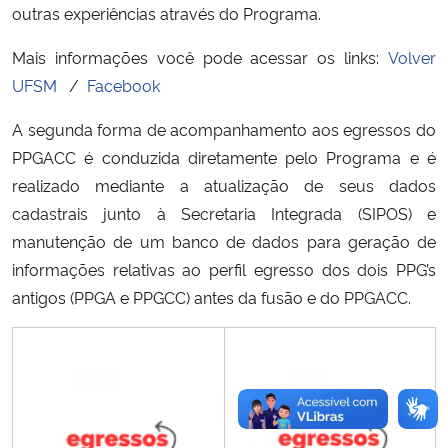
outras experiências através do Programa.
Secretaria-Geral
Mais informações você pode acessar os links:
Volver
UFSM
/
Facebook
Secretaria de Governo
A segunda forma de acompanhamento aos egressos do
Gabinete de Segurança Institucional
PPGACC é conduzida diretamente pelo Programa e é
realizado mediante a atualização de seus dados
Advocacia-Geral da União
cadastrais junto à Secretaria Integrada (SIPOS) e
manutenção de um banco de dados para geração de
Banco Central do Brasil
informações relativas ao perfil egresso dos dois PPG’s
antigos (PPGA e PPGCC) antes da fusão e do PPGACC.
Planalto