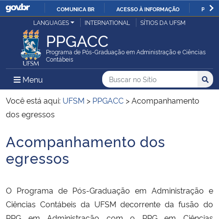
COMUNICA BR
ACESSO À INFORMAÇÃO
PARTI
Casa Civil
LANGUAGES
INTERNATIONAL
SÍTIOS DA UFSM
IR
PPGACC
PARA
Ministério da Justiça e Segurança Pública
O
Programa de Pós-Graduação em Administração e Ciências
Contábeis
CONTEÚDO
Ministério da Defesa
Buscar no no Sítio
Busca
Busca:
Menu Principal do Sítio
Menu
Busc
Ministério das Relações Exteriores
Você está aqui:
UFSM
>
PPGACC
>
Acompanhamento
dos egressos
Ministério da Economia
Acompanhamento dos
Início do conteúdo
Ministério da Infraestrutura
egressos
Ministério da Agricultura, Pecuária e Abastecimento
O Programa de Pós-Graduação em Administração e
Ministério da Educação
Ciências Contábeis da UFSM decorrente da fusão do
PPG em Administração com o PPG em Ciências