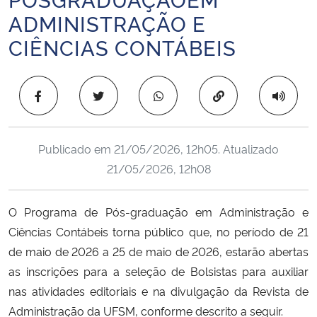
Ministério da Cidadania
ADMINISTRAÇÃO E
CIÊNCIAS CONTÁBEIS
Ministério da Saúde
Ministério de Minas e Energia
Copiar para área 
Ministério da Ciência, Tecnologia, Inovações e Comunicações
Publicado em
21/05/2026, 12h05
. Atualizado
Ministério do Meio Ambiente
21/05/2026, 12h08
Ministério do Turismo
O Programa de Pós-graduação em Administração e
Ciências Contábeis torna público que, no período de 21
Ministério do Desenvolvimento Regional
de maio de 2026 a 25 de maio de 2026, estarão abertas
as inscrições para a seleção de Bolsistas para auxiliar
Controladoria-Geral da União
nas atividades editoriais e na divulgação da Revista de
Administração da UFSM, conforme descrito a seguir.
Ministério da Mulher, da Família e dos Direitos Humanos