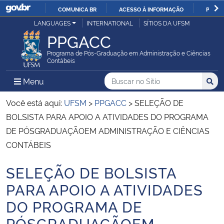
COMUNICA BR
ACESSO À INFORMAÇÃO
PARTI
Casa Civil
LANGUAGES
INTERNATIONAL
SÍTIOS DA UFSM
IR
PPGACC
PARA
Ministério da Justiça e Segurança Pública
O
Programa de Pós-Graduação em Administração e Ciências
Contábeis
CONTEÚDO
Ministério da Defesa
Buscar no no Sítio
Busca
Busca:
Menu Principal do Sítio
Menu
Busc
Ministério das Relações Exteriores
Você está aqui:
UFSM
>
PPGACC
>
SELEÇÃO DE
BOLSISTA PARA APOIO A ATIVIDADES DO PROGRAMA
Ministério da Economia
DE PÓSGRADUAÇÃOEM ADMINISTRAÇÃO E CIÊNCIAS
CONTÁBEIS
Ministério da Infraestrutura
SELEÇÃO DE BOLSISTA
Início do conteúdo
Ministério da Agricultura, Pecuária e Abastecimento
PARA APOIO A ATIVIDADES
DO PROGRAMA DE
Ministério da Educação
PÓSGRADUAÇÃOEM