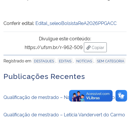
Secretaria-Geral
Conferir edital:
Edital_seleoBolsistaReA2026PPGACC
Secretaria de Governo
Divulgue este conteúdo:
Gabinete de Segurança Institucional
https://ufsm.br/r-962-509
Copiar
para área de trans
Advocacia-Geral da União
Registrado em
,
,
,
DESTAQUES
EDITAIS
NOTÍCIAS
SEM CATEGORIA
Publicações Recentes
Banco Central do Brasil
Planalto
Qualificação de mestrado – Nathália da Silva Sotero
Qualificação de mestrado – Leticia Vandervert do Carmo