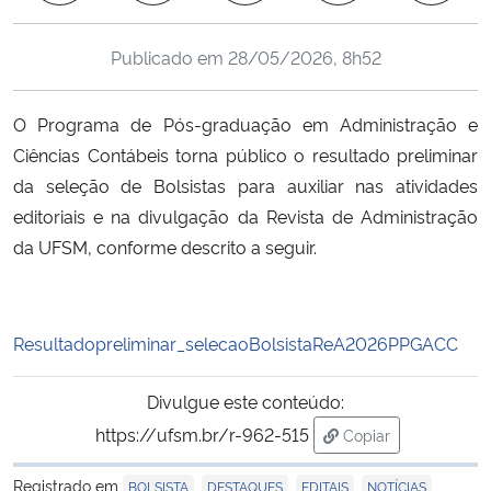
Ministério da Cidadania
Publicado em
28/05/2026, 8h52
Ministério da Saúde
O Programa de Pós-graduação em Administração e
Ministério de Minas e Energia
Ciências Contábeis torna público o resultado preliminar
da seleção de Bolsistas para auxiliar nas atividades
Ministério da Ciência, Tecnologia, Inovações e Comunicações
editoriais e na divulgação da Revista de Administração
da UFSM, conforme descrito a seguir.
Ministério do Meio Ambiente
Ministério do Turismo
Resultadopreliminar_selecaoBolsistaReA2026PPGACC
Ministério do Desenvolvimento Regional
Divulgue este conteúdo:
Controladoria-Geral da União
https://ufsm.br/r-962-515
Copiar
para área de trans
Ministério da Mulher, da Família e dos Direitos Humanos
Registrado em
,
,
,
BOLSISTA
DESTAQUES
EDITAIS
NOTÍCIAS