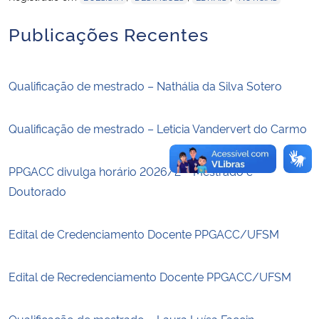
Publicações Recentes
Secretaria-Geral
Secretaria de Governo
Qualificação de mestrado – Nathália da Silva Sotero
Gabinete de Segurança Institucional
Qualificação de mestrado – Leticia Vandervert do Carmo
Advocacia-Geral da União
PPGACC divulga horário 2026/2 – Mestrado e
Banco Central do Brasil
Doutorado
Planalto
Edital de Credenciamento Docente PPGACC/UFSM
Edital de Recredenciamento Docente PPGACC/UFSM
Qualificação de mestrado – Laura Luísa Faccin