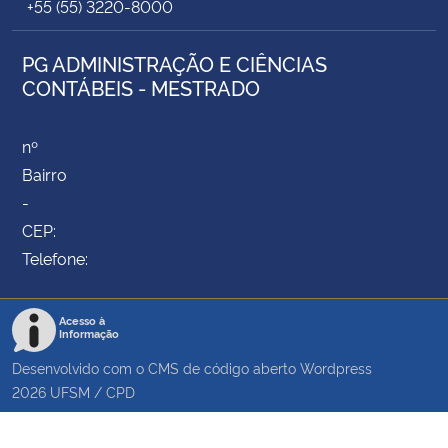
+55 (55) 3220-8000
PG ADMINISTRAÇÃO E CIÊNCIAS
CONTÁBEIS - MESTRADO
nº
Bairro
-
CEP:
Telefone:
Acesso à
Informação
Desenvolvido com o CMS de código aberto
Wordpress
2026
UFSM
/
CPD