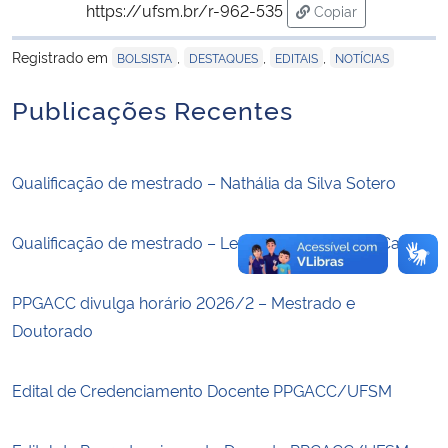
https://ufsm.br/r-962-535
Copiar
para área de trans
Secretaria-Geral
Registrado em
,
,
,
BOLSISTA
DESTAQUES
EDITAIS
NOTÍCIAS
Secretaria de Governo
Publicações Recentes
Gabinete de Segurança Institucional
Qualificação de mestrado – Nathália da Silva Sotero
Advocacia-Geral da União
Qualificação de mestrado – Leticia Vandervert do Carmo
Banco Central do Brasil
PPGACC divulga horário 2026/2 – Mestrado e
Planalto
Doutorado
Edital de Credenciamento Docente PPGACC/UFSM