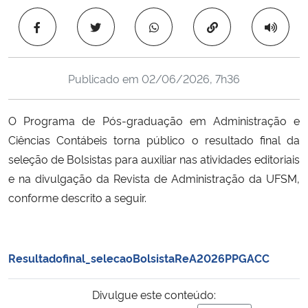
Ministério da Cidadania
Copiar para área 
Ministério da Saúde
Publicado em
02/06/2026, 7h36
Ministério de Minas e Energia
O Programa de Pós-graduação em Administração e
Ministério da Ciência, Tecnologia, Inovações e Comunicações
Ciências Contábeis torna público o resultado final da
seleção de Bolsistas para auxiliar nas atividades editoriais
Ministério do Meio Ambiente
e na divulgação da Revista de Administração da UFSM,
Ministério do Turismo
conforme descrito a seguir.
Ministério do Desenvolvimento Regional
Resultadofinal_selecaoBolsistaReA2026PPGACC
Controladoria-Geral da União
Divulgue este conteúdo:
Ministério da Mulher, da Família e dos Direitos Humanos