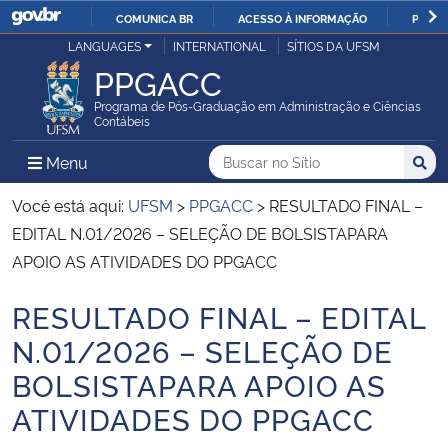
COMUNICA BR
ACESSO À INFORMAÇÃO
PARTI
Casa Civil
LANGUAGES
INTERNATIONAL
SÍTIOS DA UFSM
IR
PPGACC
PARA
Ministério da Justiça e Segurança Pública
O
Programa de Pós-Graduação em Administração e Ciências
Contábeis
CONTEÚDO
Ministério da Defesa
Buscar no no Sítio
Busca
Busca:
Menu Principal do Sítio
Menu
Busc
Ministério das Relações Exteriores
Você está aqui:
UFSM
>
PPGACC
>
RESULTADO FINAL –
EDITAL N.01/2026 – SELEÇÃO DE BOLSISTAPARA
Ministério da Economia
APOIO AS ATIVIDADES DO PPGACC
RESULTADO FINAL – EDITAL
Ministério da Infraestrutura
Início do conteúdo
N.01/2026 – SELEÇÃO DE
Ministério da Agricultura, Pecuária e Abastecimento
BOLSISTAPARA APOIO AS
ATIVIDADES DO PPGACC
Ministério da Educação