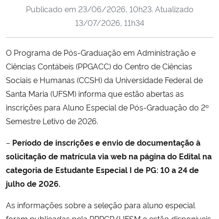
Publicado em
23/06/2026, 10h23
. Atualizado
Ministério da Cidadania
13/07/2026, 11h34
Ministério da Saúde
O Programa de Pós-Graduação em Administração e
Ministério de Minas e Energia
Ciências Contábeis (PPGACC) do Centro de Ciências
Sociais e Humanas (CCSH) da Universidade Federal de
Ministério da Ciência, Tecnologia, Inovações e Comunicações
Santa Maria (UFSM) informa que estão abertas as
inscrições para Aluno Especial de Pós-Graduação do 2º
Ministério do Meio Ambiente
Semestre Letivo de 2026.
Ministério do Turismo
–
Período de inscrições e envio de documentação à
solicitação de matrícula via web na página do Edital na
Ministério do Desenvolvimento Regional
categoria de Estudante Especial I de PG: 10 a 24 de
julho de 2026.
Controladoria-Geral da União
As informações sobre a seleção para aluno especial
Ministério da Mulher, da Família e dos Direitos Humanos
foram publicadas pela PRPGP/UFSM e estão disponíveis