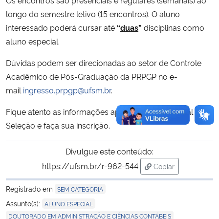
longo do semestre letivo (15 encontros). O aluno
interessado poderá cursar até
“
duas
”
disciplinas como
aluno especial.
Dúvidas podem ser direcionadas ao setor de Controle
Acadêmico de Pós-Graduação da PRPGP no e-
mail
ingresso.prpgp@ufsm.br
.
Fique atento as informações apresentadas no Edital de
Seleção e faça sua inscrição.
Divulgue este conteúdo:
https://ufsm.br/r-962-544
Copiar
para área de trans
Registrado em
SEM CATEGORIA
,
Assunto(s):
ALUNO ESPECIAL
,
DOUTORADO EM ADMINISTRAÇÃO E CIÊNCIAS CONTÁBEIS