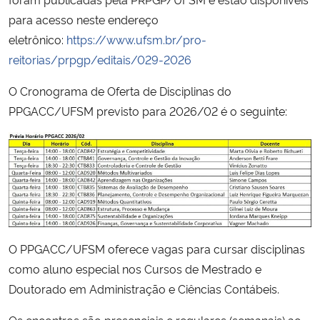
para acesso neste endereço
Secretaria-Geral
eletrônico:
https://www.ufsm.br/pro-
reitorias/prpgp/editais/029-2026
Secretaria de Governo
O Cronograma de Oferta de Disciplinas do
Gabinete de Segurança Institucional
PPGACC/UFSM previsto para 2026/02 é o seguinte:
Advocacia-Geral da União
Banco Central do Brasil
Planalto
O PPGACC/UFSM oferece vagas para cursar disciplinas
como aluno especial nos Cursos de Mestrado e
Doutorado em Administração e Ciências Contábeis.
Os encontros são presenciais e regulares (semanais) ao