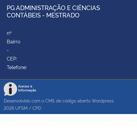
PG ADMINISTRAÇÃO E CIÊNCIAS
CONTÁBEIS - MESTRADO
nº
Bairro
-
CEP:
Telefone:
Acesso à
Informação
Desenvolvido com o CMS de código aberto
Wordpress
2026
UFSM
/
CPD