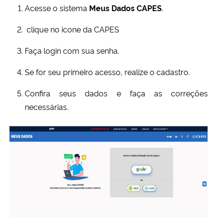
Acesse o sistema
Meus Dados CAPES
.
Secretaria-Geral
clique no icone da CAPES
Secretaria de Governo
Faça login com sua senha.
Se for seu primeiro acesso, realize o cadastro.
Gabinete de Segurança Institucional
Confira seus dados e faça as correções
Advocacia-Geral da União
necessárias.
Banco Central do Brasil
Planalto