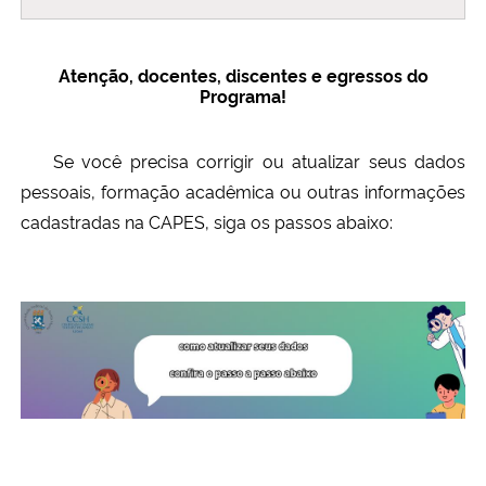
Ministério da Cidadania
Atenção, docentes, discentes e egressos do
Ministério da Saúde
Programa!
Ministério de Minas e Energia
Se você precisa corrigir ou atualizar seus dados
pessoais, formação acadêmica ou outras informações
Ministério da Ciência, Tecnologia, Inovações e Comunicações
cadastradas na CAPES, siga os passos abaixo:
Ministério do Meio Ambiente
Ministério do Turismo
Ministério do Desenvolvimento Regional
Controladoria-Geral da União
Ministério da Mulher, da Família e dos Direitos Humanos