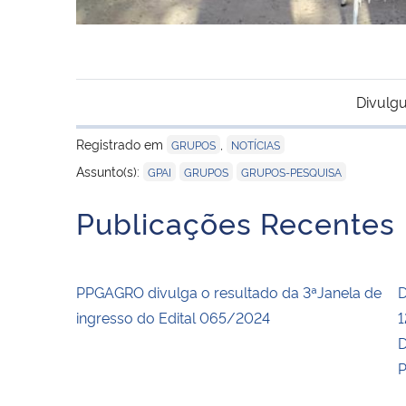
Divulgu
Registrado em
,
GRUPOS
NOTÍCIAS
,
,
Assunto(s):
GPAI
GRUPOS
GRUPOS-PESQUISA
Publicações Recentes
PPGAGRO divulga o resultado da 3ªJanela de
D
ingresso do Edital 065/2024
1
D
P