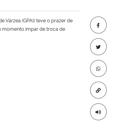
de Várzea (GPAI) teve o prazer de
m momento ímpar de troca de
Copiar para áre