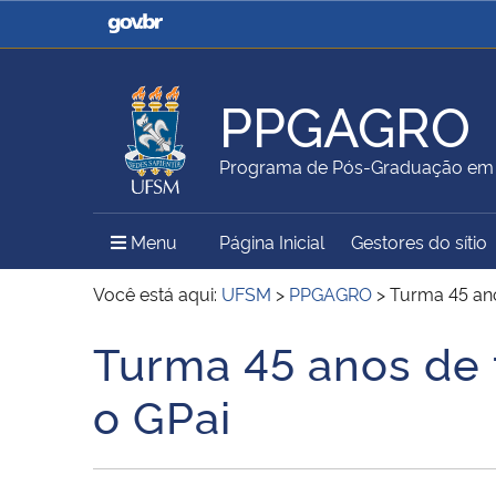
Casa Civil
Ministério da Justiça e
Segurança Pública
PPGAGRO
Ministério da Agricultura,
Ministério da Educação
Programa de Pós-Graduação em 
Pecuária e Abastecimento
Menu Principal do Sítio
Menu
Página Inicial
Gestores do sítio
Ministério do Meio Ambiente
Ministério do Turismo
Você está aqui:
UFSM
>
PPGAGRO
>
Turma 45 an
Turma 45 anos de
Início do conteúdo
Secretaria de Governo
Gabinete de Segurança
o GPai
Institucional