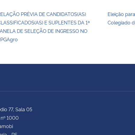
ELAÇÃO PRÉVIA DE CANDIDATOS(AS)
Eleição par
LASSIFICADOS(AS) E SUPLENTES DA 1ª
Colegiado 
ANELA DE SELEÇÃO DE INGRESSO NO
PPGAgro
dio 77, Sala 05
 nº 1000
Camobi
ria - RS