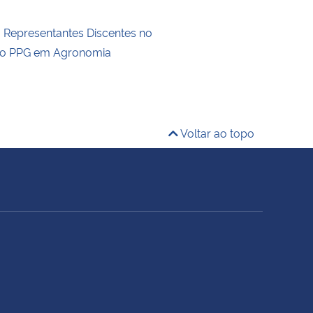
a Representantes Discentes no
do PPG em Agronomia
Voltar ao topo