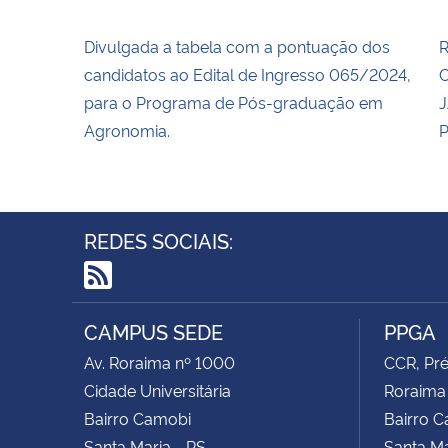
Divulgada a tabela com a pontuação dos
R
candidatos ao Edital de Ingresso 065/2024,
C
para o Programa de Pós-graduação em
J
Agronomia.
REDES SOCIAIS:
RSS
CAMPUS SEDE
PPGA
Av. Roraima nº 1000
CCR, Pré
Cidade Universitária
Roraima
Bairro Camobi
Bairro 
Santa Maria - RS
Santa Ma