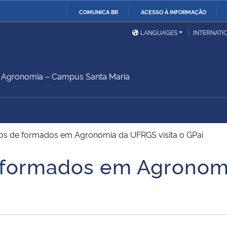
COMUNICA BR
ACESSO À INFORMAÇÃO
Ministério da Defesa
Ministério das Relações
Mini
IR
LANGUAGES
INTERNATI
Exteriores
PARA
O
Ministério da Cidadania
Ministério da Saúde
Mini
CONTEÚDO
Agronomia – Campus Santa Maria
Ministério do
Controladoria-Geral da
Mini
Desenvolvimento Regional
União
Famí
os de formados em Agronomia da UFRGS visita o GPai
Hum
 formados em Agronomi
Advocacia-Geral da União
Banco Central do Brasil
Plan