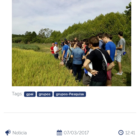
Tags:
gpai
grupos
grupos-Pesquisa
Notícia
07/03/2017
12:41