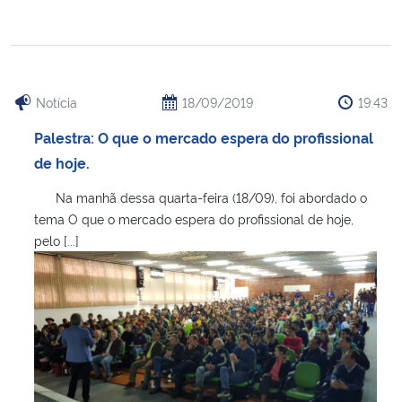
Secretaria-Geral
Secretaria de Governo
Notícia
18/09/2019
19:43
Palestra: O que o mercado espera do profissional
Gabinete de Segurança Institucional
de hoje.
Advocacia-Geral da União
Na manhã dessa quarta-feira (18/09), foi abordado o
tema O que o mercado espera do profissional de hoje,
Banco Central do Brasil
pelo [...]
Planalto