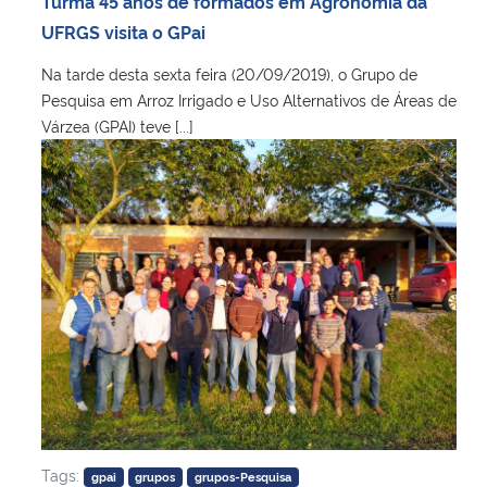
Turma 45 anos de formados em Agronomia da
Ministério da Cidadania
UFRGS visita o GPai
Na tarde desta sexta feira (20/09/2019), o Grupo de
Ministério da Saúde
Pesquisa em Arroz Irrigado e Uso Alternativos de Áreas de
Várzea (GPAI) teve [...]
Ministério de Minas e Energia
Ministério da Ciência, Tecnologia, Inovações e Comunicações
Ministério do Meio Ambiente
Ministério do Turismo
Ministério do Desenvolvimento Regional
Controladoria-Geral da União
Tags:
gpai
grupos
grupos-Pesquisa
Ministério da Mulher, da Família e dos Direitos Humanos