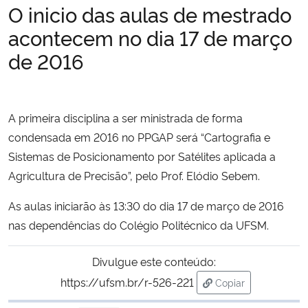
O inicio das aulas de mestrado
Ministério da Cidadania
acontecem no dia 17 de março
Ministério da Saúde
de 2016
Ministério de Minas e Energia
A primeira disciplina a ser ministrada de forma
Ministério da Ciência, Tecnologia, Inovações e Comunicações
condensada em 2016 no PPGAP será “Cartografia e
Sistemas de Posicionamento por Satélites aplicada a
Ministério do Meio Ambiente
Agricultura de Precisão”, pelo Prof. Elódio Sebem.
Ministério do Turismo
As aulas iniciarão às 13:30 do dia 17 de março de 2016
nas dependências do Colégio Politécnico da UFSM.
Ministério do Desenvolvimento Regional
Divulgue este conteúdo:
Controladoria-Geral da União
https://ufsm.br/r-526-221
Copiar
para área de trans
Ministério da Mulher, da Família e dos Direitos Humanos