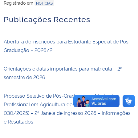
Registrado em
NOTÍCIAS
Secretaria-Geral
Publicações Recentes
Secretaria de Governo
Abertura de inscrições para Estudante Especial de Pós-
Gabinete de Segurança Institucional
Graduação – 2026/2
Advocacia-Geral da União
Orientações e datas importantes para matrícula – 2º
semestre de 2026
Banco Central do Brasil
Processo Seletivo de Pós-Graduação – Mestrado
Planalto
Profissional em Agricultura de Precisão (Edital
030/2025) – 2ª Janela de ingresso 2026 – Informações
e Resultados