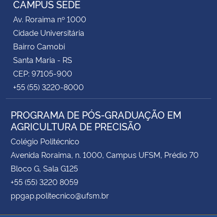
CAMPUS SEDE
Av. Roraima nº 1000
Secretaria-Geral
Cidade Universitária
Bairro Camobi
Secretaria de Governo
Santa Maria - RS
CEP: 97105-900
Gabinete de Segurança Institucional
+55 (55) 3220-8000
Advocacia-Geral da União
PROGRAMA DE PÓS-GRADUAÇÃO EM
AGRICULTURA DE PRECISÃO
Banco Central do Brasil
Colégio Politécnico
Planalto
Avenida Roraima, n. 1000, Campus UFSM, Prédio 70
Bloco G, Sala G125
+55 (55) 3220 8059
ppgap.politecnico@ufsm.br