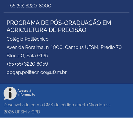
+55 (55) 3220-8000
PROGRAMA DE PÓS-GRADUAÇÃO EM
AGRICULTURA DE PRECISÃO
Colégio Politécnico
Avenida Roraima, n. 1000, Campus UFSM, Prédio 70
Bloco G, Sala G125
+55 (55) 3220 8059
ppgap.politecnico@ufsm.br
Acesso à
Informação
Desenvolvido com o CMS de código aberto
Wordpress
2026
UFSM
/
CPD