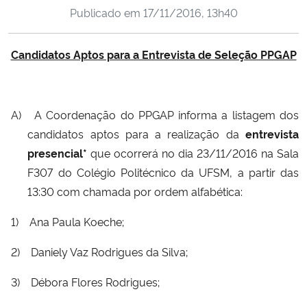
Publicado em
17/11/2016, 13h40
Ministério da Cidadania
Ministério da Saúde
Candidatos Aptos para a Entrevista de Seleção PPGAP
Ministério de Minas e Energia
A)
A Coordenação do PPGAP informa a listagem dos
Ministério da Ciência, Tecnologia, Inovações e Comunicações
candidatos aptos para a realização da
entrevista
presencial*
que ocorrerá no dia 23/11/2016 na Sala
Ministério do Meio Ambiente
F307 do Colégio Politécnico da UFSM, a partir das
13:30 com chamada por ordem alfabética:
Ministério do Turismo
1)
Ana Paula Koeche;
Ministério do Desenvolvimento Regional
2)
Daniely Vaz Rodrigues da Silva;
Controladoria-Geral da União
3)
Débora Flores Rodrigues;
Ministério da Mulher, da Família e dos Direitos Humanos