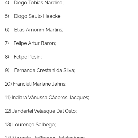
4)
Diego Tobias Nardino;
Secretaria-Geral
5)
Diogo Saulo Haacke;
6)
Elias Amorim Martins;
Secretaria de Governo
7)
Felipe Artur Baron;
Gabinete de Segurança Institucional
8)
Felipe Pesini;
Advocacia-Geral da União
9)
Fernanda Crestani da Silva;
Banco Central do Brasil
10)
Francieli Mariane Jahns;
Planalto
11)
Indiara Vânussa Cáceres Jacques;
12)
Janderlei Velasque Dal Osto;
13)
Lourenço Salbego;
14)
Marcelo Hoffmann Holzlechner;