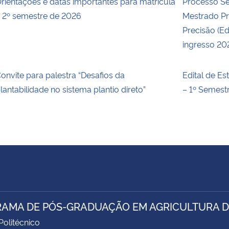
rientações e datas importantes para matrícula
Processo Se
 2º semestre de 2026
Mestrado Pr
Precisão (Ed
ingresso 20
onvite para palestra “Desafios da
Edital de E
lantabilidade no sistema plantio direto”
– 1º Semest
AMA DE PÓS-GRADUAÇÃO EM AGRICULTURA D
Politécnico