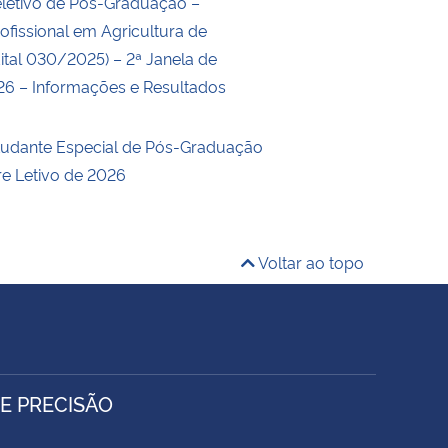
letivo de Pós-Graduação –
ofissional em Agricultura de
ital 030/2025) – 2ª Janela de
26 – Informações e Resultados
studante Especial de Pós-Graduação
re Letivo de 2026
Voltar ao topo
E PRECISÃO