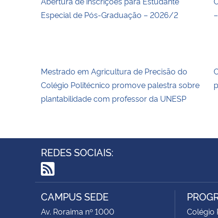
Abertura de inscrições para Estudante
O
Especial de Pós-Graduação – 2026/2
–
Mestrado em Agricultura de Precisão do
C
Colégio Politécnico promove palestra sobre
p
plantabilidade com professor da UNESP
REDES SOCIAIS:
RSS
CAMPUS SEDE
PROGR
Av. Roraima nº 1000
Colégio 