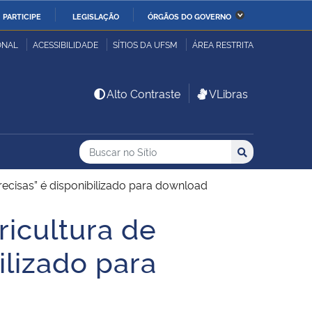
PARTICIPE
LEGISLAÇÃO
ÓRGÃOS DO GOVERNO
stério da Economia
Ministério da Infraestrutura
ONAL
ACESSIBILIDADE
SÍTIOS DA UFSM
ÁREA RESTRITA
stério de Minas e Energia
Ministério da Ciência,
Alto Contraste
VLibras
Tecnologia, Inovações e
Comunicações
Buscar no no Sítio
Busca
Busca:
Buscar
stério da Mulher, da
Secretaria-Geral
lia e dos Direitos
ecisas” é disponibilizado para download
anos
ricultura de
alto
ilizado para