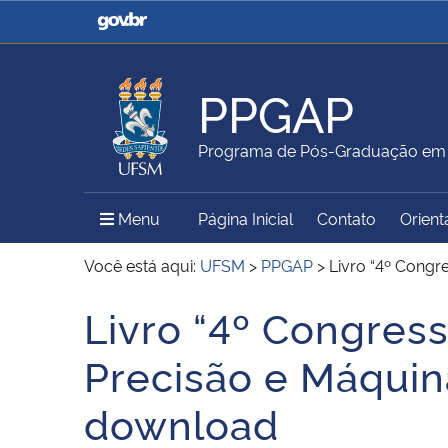
Casa Civil
Ministério da Justiça e
Segurança Pública
PPGAP
Ministério da Agricultura,
Ministério da Educação
Programa de Pós-Graduação em A
Pecuária e Abastecimento
Menu Principal do Sítio
Menu
Página Inicial
Contato
Orient
Ministério do Meio Ambiente
Ministério do Turismo
Você está aqui:
UFSM
>
PPGAP
>
Livro “4º Congr
Livro “4º Congres
Início do conteúdo
Secretaria de Governo
Gabinete de Segurança
Precisão e Máquina
Institucional
download