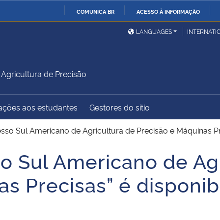
COMUNICA BR
ACESSO À INFORMAÇÃO
Ministério da Defesa
Ministério das Relações
Mini
IR
LANGUAGES
INTERNATI
Exteriores
PARA
O
Ministério da Cidadania
Ministério da Saúde
Mini
CONTEÚDO
gricultura de Precisão
ações aos estudantes
Gestores do sítio
Ministério do
Controladoria-Geral da
Mini
Desenvolvimento Regional
União
Famí
esso Sul Americano de Agricultura de Precisão e Máquinas Pr
Hum
so Sul Americano de Ag
Advocacia-Geral da União
Banco Central do Brasil
Plan
s Precisas” é disponib