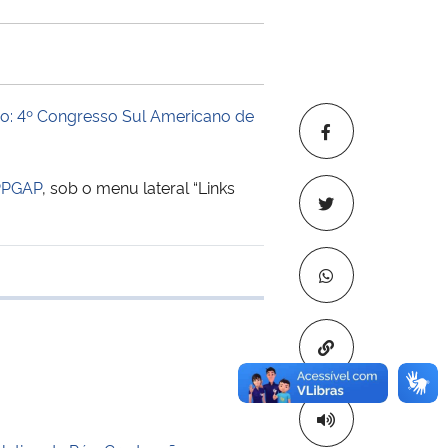
ro: 4º Congresso Sul Americano de
 PPGAP
, sob o menu lateral “Links
 transferência
Copiar para áre