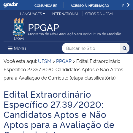
COMUNICA BR
ACESSO À INFORMAÇÃO
PARTI
Casa Civil
LANGUAGES
INTERNATIONAL
SÍTIOS DA UFSM
IR
PARA
PPGAP
Ministério da Justiça e Segurança Pública
O
Programa de Pós-Graduação em Agricultura de Precisão
CONTEÚDO
Ministério da Defesa
Buscar no no Sítio
Busca
Busca:
Menu Principal do Sítio
Menu
Busc
Ministério das Relações Exteriores
Você está aqui:
UFSM
>
PPGAP
>
Edital Extraordinário
Específico 27.39/2020: Candidatos Aptos e Não Aptos
Ministério da Economia
para a Avaliação de Currículo (etapa classificatória)
Edital Extraordinário
Ministério da Infraestrutura
Início do conteúdo
Específico 27.39/2020:
Ministério da Agricultura, Pecuária e Abastecimento
Candidatos Aptos e Não
Aptos para a Avaliação de
Ministério da Educação