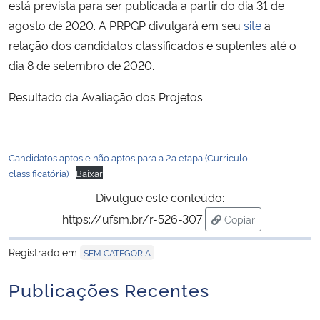
está prevista para ser publicada a partir do dia 31 de
agosto de 2020. A PRPGP divulgará em seu
site
a
Secretaria-Geral
relação dos candidatos classificados e suplentes até o
dia 8 de setembro de 2020.
Secretaria de Governo
Resultado da Avaliação dos Projetos:
Gabinete de Segurança Institucional
Advocacia-Geral da União
Candidatos aptos e não aptos para a 2a etapa (Curriculo-
classificatória)
Baixar
Banco Central do Brasil
Divulgue este conteúdo:
https://ufsm.br/r-526-307
Copiar
Planalto
para área de trans
Registrado em
SEM CATEGORIA
Publicações Recentes