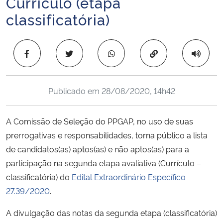
Currículo (etapa
Ministério da Cidadania
classificatória)
Ministério da Saúde
Copiar para área 
Ministério de Minas e Energia
Ministério da Ciência, Tecnologia, Inovações e Comunicações
Publicado em
28/08/2020, 14h42
Ministério do Meio Ambiente
A Comissão de Seleção do PPGAP, no uso de suas
prerrogativas e responsabilidades, torna público a lista
Ministério do Turismo
de candidatos(as) aptos(as) e não aptos(as) para a
participação na segunda etapa avaliativa (Currículo –
Ministério do Desenvolvimento Regional
classificatória) do
Edital Extraordinário Específico
27.39/2020
.
Controladoria-Geral da União
A divulgação das notas da segunda etapa (classificatória)
Ministério da Mulher, da Família e dos Direitos Humanos