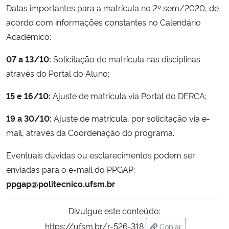
Datas importantes para a matrícula no 2º sem/2020, de
acordo com informações constantes no Calendário
Secretaria-Geral
Acadêmico:
Secretaria de Governo
07 a 13/10:
Solicitação de matrícula nas disciplinas
através do Portal do Aluno;
Gabinete de Segurança Institucional
15 e 16/10:
Ajuste de matrícula via Portal do DERCA;
Advocacia-Geral da União
19 a 30/10:
Ajuste de matrícula, por solicitação via e-
mail, através da Coordenação do programa.
Banco Central do Brasil
Eventuais dúvidas ou esclarecimentos podem ser
Planalto
enviadas para o e-mail do PPGAP:
ppgap@politecnico.ufsm.br
Divulgue este conteúdo:
https://ufsm.br/r-526-318
Copiar