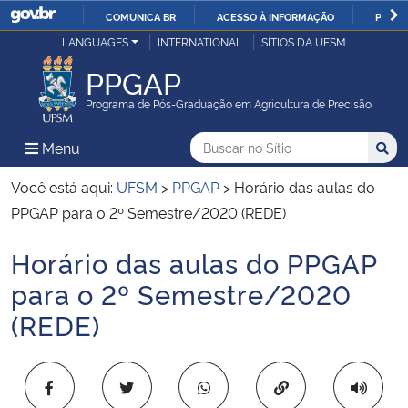
COMUNICA BR
ACESSO À INFORMAÇÃO
PARTI
Casa Civil
LANGUAGES
INTERNATIONAL
SÍTIOS DA UFSM
IR
PARA
PPGAP
Ministério da Justiça e Segurança Pública
O
Programa de Pós-Graduação em Agricultura de Precisão
CONTEÚDO
Ministério da Defesa
Buscar no no Sítio
Busca
Busca:
Menu Principal do Sítio
Menu
Busc
Ministério das Relações Exteriores
Você está aqui:
UFSM
>
PPGAP
>
Horário das aulas do
PPGAP para o 2º Semestre/2020 (REDE)
Ministério da Economia
Horário das aulas do PPGAP
Início do conteúdo
Ministério da Infraestrutura
para o 2º Semestre/2020
(REDE)
Ministério da Agricultura, Pecuária e Abastecimento
Ministério da Educação
Copiar para área 