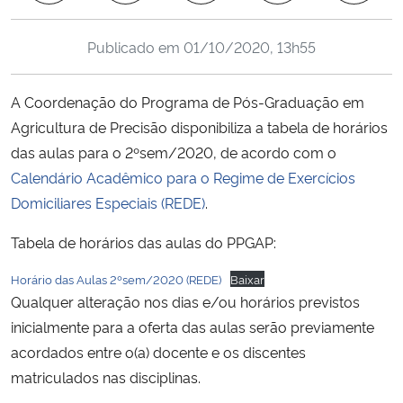
Ministério da Cidadania
Publicado em
01/10/2020, 13h55
Ministério da Saúde
A Coordenação do Programa de Pós-Graduação em
Ministério de Minas e Energia
Agricultura de Precisão disponibiliza a tabela de horários
das aulas para o 2ºsem/2020, de acordo com o
Ministério da Ciência, Tecnologia, Inovações e Comunicações
Calendário Acadêmico para o Regime de Exercícios
Domiciliares Especiais (REDE)
.
Ministério do Meio Ambiente
Tabela de horários das aulas do PPGAP:
Ministério do Turismo
Horário das Aulas 2ºsem/2020 (REDE)
Baixar
Qualquer alteração nos dias e/ou horários previstos
Ministério do Desenvolvimento Regional
inicialmente para a oferta das aulas serão previamente
Controladoria-Geral da União
acordados entre o(a) docente e os discentes
matriculados nas disciplinas.
Ministério da Mulher, da Família e dos Direitos Humanos