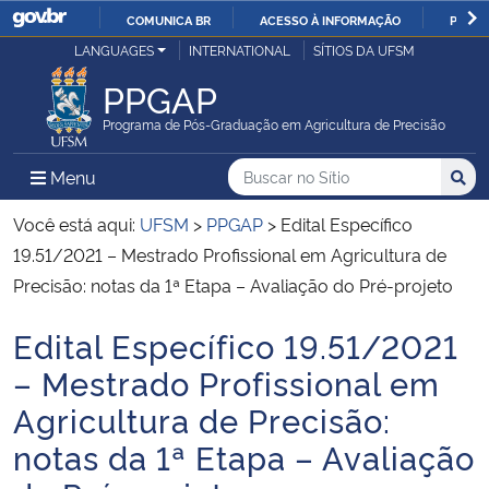
COMUNICA BR
ACESSO À INFORMAÇÃO
PARTI
Casa Civil
LANGUAGES
INTERNATIONAL
SÍTIOS DA UFSM
IR
PARA
PPGAP
Ministério da Justiça e Segurança Pública
O
Programa de Pós-Graduação em Agricultura de Precisão
CONTEÚDO
Ministério da Defesa
Buscar no no Sítio
Busca
Busca:
Menu Principal do Sítio
Menu
Busc
Ministério das Relações Exteriores
Você está aqui:
UFSM
>
PPGAP
>
Edital Específico
19.51/2021 – Mestrado Profissional em Agricultura de
Ministério da Economia
Precisão: notas da 1ª Etapa – Avaliação do Pré-projeto
Edital Específico 19.51/2021
Ministério da Infraestrutura
Início do conteúdo
– Mestrado Profissional em
Ministério da Agricultura, Pecuária e Abastecimento
Agricultura de Precisão:
notas da 1ª Etapa – Avaliação
Ministério da Educação