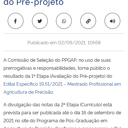
do Pré-projeto
Ministério da Cidadania
Copiar para área 
Ministério da Saúde
Ministério de Minas e Energia
Publicado em
02/09/2021, 10h58
Ministério da Ciência, Tecnologia, Inovações e Comunicações
A Comissão de Seleção do PPGAP, no uso de suas
Ministério do Meio Ambiente
prerrogativas e responsabilidades, torna público o
resultado da 1ª Etapa (Avaliação do Pré-projeto) do
Ministério do Turismo
Edital Específico 19.51/2021 – Mestrado Profissional em
Agricultura de Precisão
.
Ministério do Desenvolvimento Regional
A divulgação das notas da 2ª Etapa (Currículo) está
Controladoria-Geral da União
prevista para ser publicada até o dia 16 de setembro de
2021 no site do Programa de Pós-Graduação em
Ministério da Mulher, da Família e dos Direitos Humanos