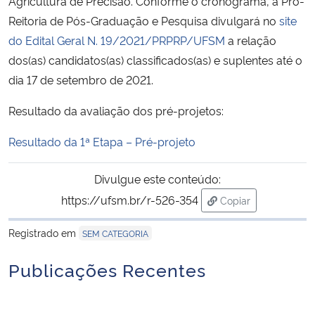
Agricultura de Precisão. Conforme o cronograma, a Pró-
Reitoria de Pós-Graduação e Pesquisa divulgará no
site
Secretaria-Geral
do Edital Geral N. 19/2021/PRPRP/UFSM
a relação
dos(as) candidatos(as) classificados(as) e suplentes até o
Secretaria de Governo
dia 17 de setembro de 2021.
Gabinete de Segurança Institucional
Resultado da avaliação dos pré-projetos:
Resultado da 1ª Etapa – Pré-projeto
Advocacia-Geral da União
Divulgue este conteúdo:
Banco Central do Brasil
https://ufsm.br/r-526-354
Copiar
para área de trans
Planalto
Registrado em
SEM CATEGORIA
Publicações Recentes