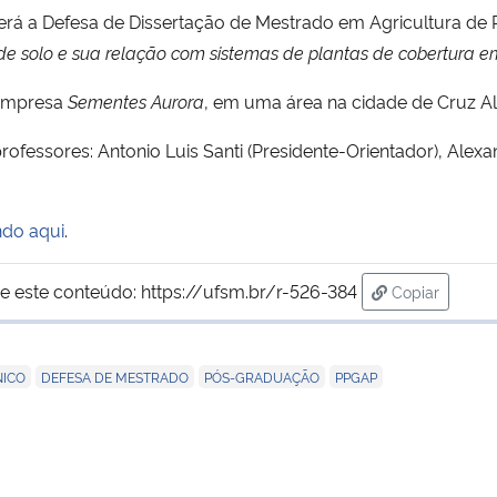
cerá a Defesa de Dissertação de Mestrado em Agricultura de 
de solo e sua relação com sistemas de plantas de cobertura e
 empresa
Sementes Aurora
, em uma área na cidade de Cruz A
essores: Antonio Luis Santi (Presidente-Orientador), Alexan
ndo aqui
.
e este conteúdo:
https://ufsm.br/r-526-384
Copiar
para área de
,
,
,
NICO
DEFESA DE MESTRADO
PÓS-GRADUAÇÃO
PPGAP