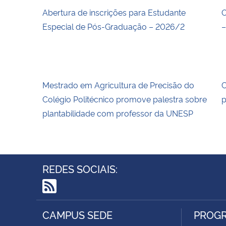
Abertura de inscrições para Estudante
O
Especial de Pós-Graduação – 2026/2
–
Mestrado em Agricultura de Precisão do
C
Colégio Politécnico promove palestra sobre
p
plantabilidade com professor da UNESP
REDES SOCIAIS:
RSS
CAMPUS SEDE
PROGR