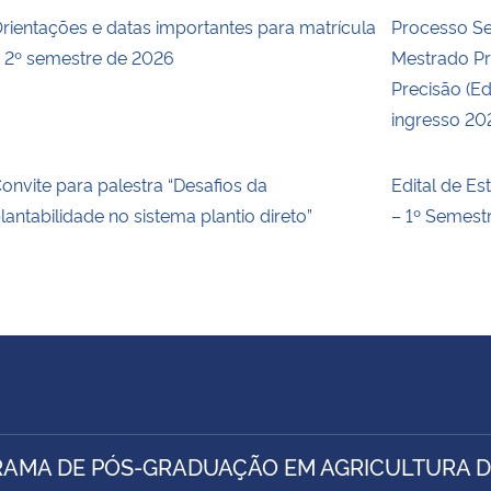
rientações e datas importantes para matrícula
Processo Se
 2º semestre de 2026
Mestrado Pr
Precisão (Ed
ingresso 20
onvite para palestra “Desafios da
Edital de E
lantabilidade no sistema plantio direto”
– 1º Semest
AMA DE PÓS-GRADUAÇÃO EM AGRICULTURA D