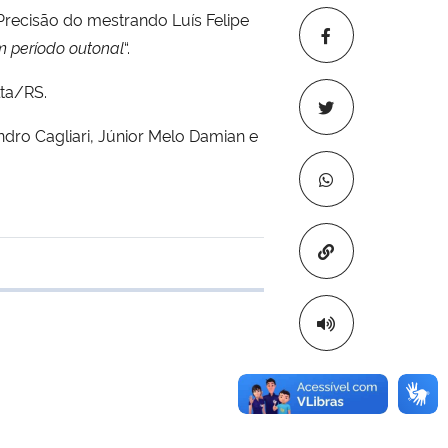
Precisão do mestrando Luís Felipe
m período outonal
“.
lta/RS.
dro Cagliari, Júnior Melo Damian e
Copiar para áre
 transferência