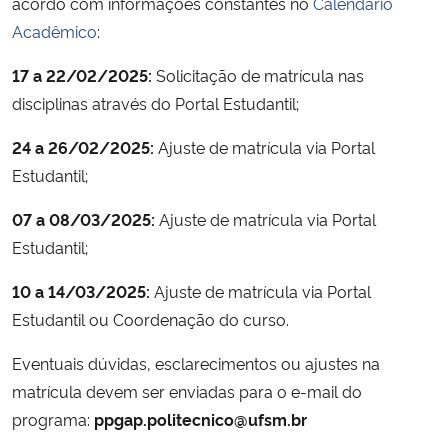
acordo com informações constantes no
Calendário
Acadêmico
:
Secretaria-Geral
17 a 22/02/2025:
Solicitação de matrícula nas
Secretaria de Governo
disciplinas através do Portal Estudantil;
24 a 26/02/2025:
Ajuste de matrícula via Portal
Gabinete de Segurança Institucional
Estudantil;
Advocacia-Geral da União
07 a 08/03/2025:
Ajuste de matrícula via Portal
Estudantil;
Banco Central do Brasil
10 a 14/03/2025:
Ajuste de matrícula via Portal
Planalto
Estudantil ou Coordenação do curso.
Eventuais dúvidas, esclarecimentos ou ajustes na
matrícula devem ser enviadas para o e-mail do
programa:
ppgap.politecnico@ufsm.br