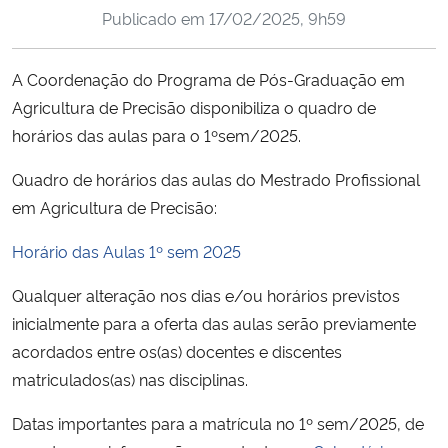
Publicado em
17/02/2025, 9h59
Ministério da Cidadania
Ministério da Saúde
A Coordenação do Programa de Pós-Graduação em
Agricultura de Precisão disponibiliza o quadro de
Ministério de Minas e Energia
horários das aulas para o 1ºsem/2025.
Ministério da Ciência, Tecnologia, Inovações e Comunicações
Quadro de horários das aulas do Mestrado Profissional
em Agricultura de Precisão:
Ministério do Meio Ambiente
Horário das Aulas 1º sem 2025
Ministério do Turismo
Qualquer alteração nos dias e/ou horários previstos
inicialmente para a oferta das aulas serão previamente
Ministério do Desenvolvimento Regional
acordados entre os(as) docentes e discentes
matriculados(as) nas disciplinas.
Controladoria-Geral da União
Datas importantes para a matrícula no 1º sem/2025, de
Ministério da Mulher, da Família e dos Direitos Humanos