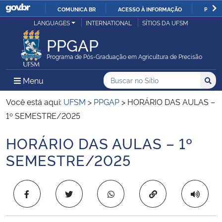
COMUNICA BR
ACESSO À INFORMAÇÃO
PARTI
Casa Civil
LANGUAGES
INTERNATIONAL
SÍTIOS DA UFSM
IR
PARA
PPGAP
Ministério da Justiça e Segurança Pública
O
Programa de Pós-Graduação em Agricultura de Precisão
CONTEÚDO
Ministério da Defesa
Buscar no no Sítio
Busca
Busca:
Menu Principal do Sítio
Menu
Busc
Ministério das Relações Exteriores
Você está aqui:
UFSM
>
PPGAP
>
HORÁRIO DAS AULAS –
1º SEMESTRE/2025
Ministério da Economia
HORÁRIO DAS AULAS – 1º
Início do conteúdo
Ministério da Infraestrutura
SEMESTRE/2025
Ministério da Agricultura, Pecuária e Abastecimento
Copiar para área 
Ministério da Educação