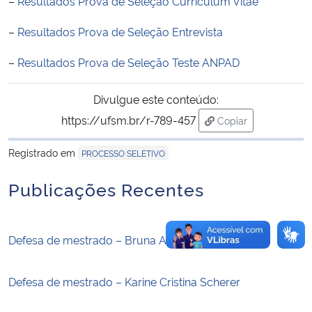
–
Resultados Prova de Seleção Curriculum Vitae
–
Resultados Prova de Seleção Entrevista
Secretaria-Geral
–
Resultados Prova de Seleção Teste ANPAD
Secretaria de Governo
Divulgue este conteúdo:
Gabinete de Segurança Institucional
https://ufsm.br/r-789-457
Copiar
para área de trans
Advocacia-Geral da União
Registrado em
PROCESSO SELETIVO
Banco Central do Brasil
Publicações Recentes
Planalto
Defesa de mestrado – Bruna Altevogt Libino
Defesa de mestrado – Karine Cristina Scherer