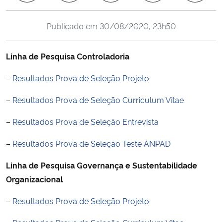
Ministério da Cidadania
Publicado em
30/08/2020, 23h50
Ministério da Saúde
Linha de Pesquisa Controladoria
Ministério de Minas e Energia
–
Resultados Prova de Seleção Projeto
Ministério da Ciência, Tecnologia, Inovações e Comunicações
–
Resultados Prova de Seleção Curriculum Vitae
Ministério do Meio Ambiente
–
Resultados Prova de Seleção Entrevista
Ministério do Turismo
–
Resultados Prova de Seleção Teste ANPAD
Linha de Pesquisa Governança e Sustentabilidade
Ministério do Desenvolvimento Regional
Organizacional
Controladoria-Geral da União
–
Resultados Prova de Seleção Projeto
Ministério da Mulher, da Família e dos Direitos Humanos