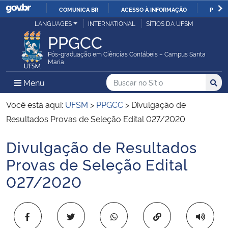
COMUNICA BR
ACESSO À INFORMAÇÃO
PARTI
Casa Civil
LANGUAGES
INTERNATIONAL
SÍTIOS DA UFSM
IR
PPGCC
PARA
Ministério da Justiça e Segurança Pública
O
Pós-graduação em Ciências Contábeis – Campus Santa
Maria
CONTEÚDO
Ministério da Defesa
Buscar no no Sítio
Busca
Busca:
Menu Principal do Sítio
Menu
Busc
Ministério das Relações Exteriores
Você está aqui:
UFSM
>
PPGCC
>
Divulgação de
Resultados Provas de Seleção Edital 027/2020
Ministério da Economia
Divulgação de Resultados
Início do conteúdo
Ministério da Infraestrutura
Provas de Seleção Edital
027/2020
Ministério da Agricultura, Pecuária e Abastecimento
Ministério da Educação
Copiar para área 