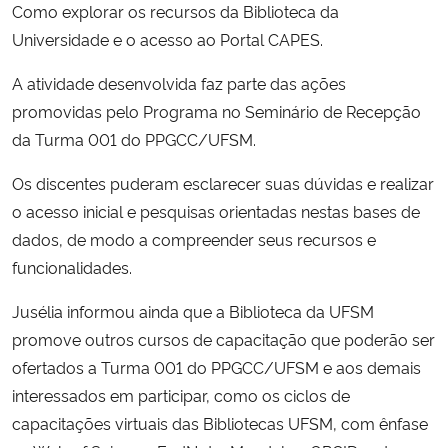
Como explorar os recursos da Biblioteca da
Universidade e o acesso ao Portal CAPES.
Secretaria-Geral
A atividade desenvolvida faz parte das ações
Secretaria de Governo
promovidas pelo Programa no Seminário de Recepção
da Turma 001 do PPGCC/UFSM.
Gabinete de Segurança Institucional
Os discentes puderam esclarecer suas dúvidas e realizar
Advocacia-Geral da União
o acesso inicial e pesquisas orientadas nestas bases de
dados, de modo a compreender seus recursos e
Banco Central do Brasil
funcionalidades.
Jusélia informou ainda que a Biblioteca da UFSM
Planalto
promove outros cursos de capacitação que poderão ser
ofertados a Turma 001 do PPGCC/UFSM e aos demais
interessados em participar, como os ciclos de
capacitações virtuais das Bibliotecas UFSM, com ênfase