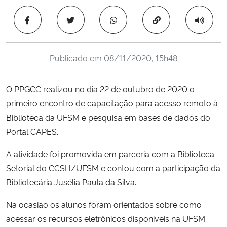
Ministério da Cidadania
Copiar para área 
Ministério da Saúde
Publicado em
08/11/2020, 15h48
Ministério de Minas e Energia
O PPGCC realizou no dia 22 de outubro de 2020 o
Ministério da Ciência, Tecnologia, Inovações e Comunicações
primeiro encontro de capacitação para acesso remoto à
Biblioteca da UFSM e pesquisa em bases de dados do
Ministério do Meio Ambiente
Portal CAPES.
Ministério do Turismo
A atividade foi promovida em parceria com a Biblioteca
Setorial do CCSH/UFSM e contou com a participação da
Ministério do Desenvolvimento Regional
Bibliotecária Jusélia Paula da Silva.
Controladoria-Geral da União
Na ocasião os alunos foram orientados sobre como
acessar os recursos eletrônicos disponíveis na UFSM.
Ministério da Mulher, da Família e dos Direitos Humanos