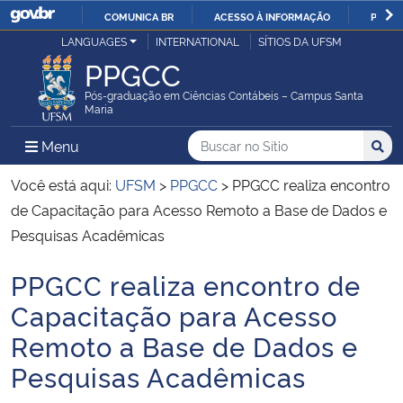
COMUNICA BR
ACESSO À INFORMAÇÃO
PARTI
Casa Civil
LANGUAGES
INTERNATIONAL
SÍTIOS DA UFSM
IR
PPGCC
PARA
Ministério da Justiça e Segurança Pública
O
Pós-graduação em Ciências Contábeis – Campus Santa
Maria
CONTEÚDO
Ministério da Defesa
Buscar no no Sítio
Busca
Busca:
Menu Principal do Sítio
Menu
Busc
Ministério das Relações Exteriores
Você está aqui:
UFSM
>
PPGCC
>
PPGCC realiza encontro
de Capacitação para Acesso Remoto a Base de Dados e
Ministério da Economia
Pesquisas Acadêmicas
PPGCC realiza encontro de
Ministério da Infraestrutura
Início do conteúdo
Capacitação para Acesso
Ministério da Agricultura, Pecuária e Abastecimento
Remoto a Base de Dados e
Pesquisas Acadêmicas
Ministério da Educação