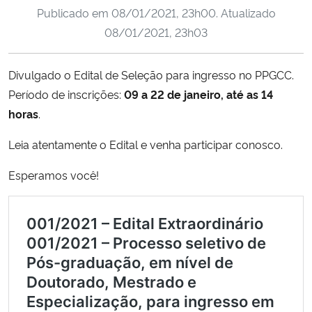
Publicado em
08/01/2021, 23h00
. Atualizado
Ministério da Cidadania
08/01/2021, 23h03
Ministério da Saúde
Divulgado o Edital de Seleção para ingresso no PPGCC.
Ministério de Minas e Energia
Período de inscrições:
09 a 22 de janeiro, até as 14
horas
.
Ministério da Ciência, Tecnologia, Inovações e Comunicações
Leia atentamente o Edital e venha participar conosco.
Ministério do Meio Ambiente
Esperamos você!
Ministério do Turismo
Ministério do Desenvolvimento Regional
Controladoria-Geral da União
Ministério da Mulher, da Família e dos Direitos Humanos