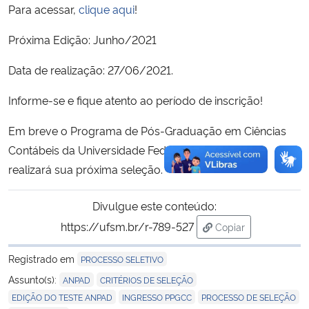
Para acessar,
clique aqui
!
Próxima Edição: Junho/2021
Data de realização: 27/06/2021.
Informe-se e fique atento ao período de inscrição!
Em breve o Programa de Pós-Graduação em Ciências
Contábeis da Universidade Federal de Santa Maria
realizará sua próxima seleção.
Divulgue este conteúdo:
https://ufsm.br/r-789-527
Copiar
para área de trans
Registrado em
PROCESSO SELETIVO
,
,
Assunto(s):
ANPAD
CRITÉRIOS DE SELEÇÃO
,
,
,
EDIÇÃO DO TESTE ANPAD
INGRESSO PPGCC
PROCESSO DE SELEÇÃO