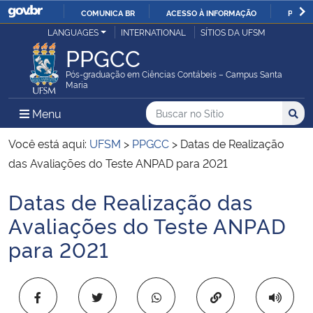
COMUNICA BR
ACESSO À INFORMAÇÃO
PARTI
Casa Civil
LANGUAGES
INTERNATIONAL
SÍTIOS DA UFSM
IR
PPGCC
PARA
Ministério da Justiça e Segurança Pública
O
Pós-graduação em Ciências Contábeis – Campus Santa
Maria
CONTEÚDO
Ministério da Defesa
Buscar no no Sítio
Busca
Busca:
Menu Principal do Sítio
Menu
Busc
Ministério das Relações Exteriores
Você está aqui:
UFSM
>
PPGCC
>
Datas de Realização
das Avaliações do Teste ANPAD para 2021
Ministério da Economia
Datas de Realização das
Início do conteúdo
Ministério da Infraestrutura
Avaliações do Teste ANPAD
para 2021
Ministério da Agricultura, Pecuária e Abastecimento
Ministério da Educação
Copiar para área 