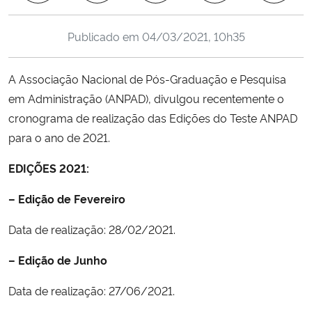
Ministério da Cidadania
Publicado em
04/03/2021, 10h35
Ministério da Saúde
A Associação Nacional de Pós-Graduação e Pesquisa
Ministério de Minas e Energia
em Administração (ANPAD), divulgou recentemente o
cronograma de realização das Edições do Teste ANPAD
Ministério da Ciência, Tecnologia, Inovações e Comunicações
para o ano de 2021.
Ministério do Meio Ambiente
EDIÇÕES 2021:
Ministério do Turismo
– Edição de Fevereiro
Data de realização: 28/02/2021.
Ministério do Desenvolvimento Regional
– Edição de Junho
Controladoria-Geral da União
Data de realização: 27/06/2021.
Ministério da Mulher, da Família e dos Direitos Humanos