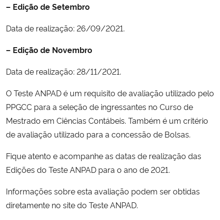
– Edição de Setembro
Secretaria-Geral
Data de realização: 26/09/2021.
– Edição de Novembro
Secretaria de Governo
Data de realização: 28/11/2021.
Gabinete de Segurança Institucional
O Teste ANPAD é um requisito de avaliação utilizado pelo
Advocacia-Geral da União
PPGCC para a seleção de ingressantes no Curso de
Mestrado em Ciências Contábeis. Também é um critério
Banco Central do Brasil
de avaliação utilizado para a concessão de Bolsas.
Planalto
Fique atento e acompanhe as datas de realização das
Edições do Teste ANPAD para o ano de 2021.
Informações sobre esta avaliação podem ser obtidas
diretamente no site do Teste ANPAD.