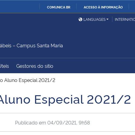
COMUNICA BR
ACESSO À INFORMAÇÃO
Ministério da Defesa
Ministério das Relações
Mini
IR
LANGUAGES
INTERNATI
Exteriores
PARA
O
Ministério da Cidadania
Ministério da Saúde
Mini
CONTEÚDO
ábeis – Campus Santa Maria
Úteis
Gestores do sítio
Ministério do
Controladoria-Geral da
Mini
Desenvolvimento Regional
União
Famí
ão Aluno Especial 2021/2
Hum
 Aluno Especial 2021/2
Advocacia-Geral da União
Banco Central do Brasil
Plan
Publicado em
04/09/2021, 9h58