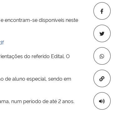
e encontram-se disponíveis neste
df
ientações do referido Edital. O
Copiar para áre
ão de aluno especial, sendo em
rama, num período de até 2 anos.