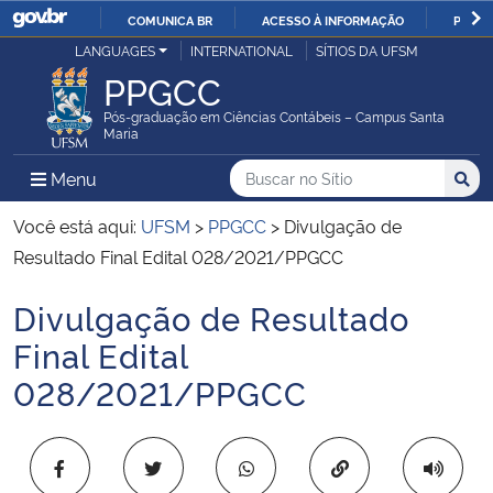
COMUNICA BR
ACESSO À INFORMAÇÃO
PARTI
Casa Civil
LANGUAGES
INTERNATIONAL
SÍTIOS DA UFSM
IR
PPGCC
PARA
Ministério da Justiça e Segurança Pública
O
Pós-graduação em Ciências Contábeis – Campus Santa
Maria
CONTEÚDO
Ministério da Defesa
Buscar no no Sítio
Busca
Busca:
Menu Principal do Sítio
Menu
Busc
Ministério das Relações Exteriores
Você está aqui:
UFSM
>
PPGCC
>
Divulgação de
Resultado Final Edital 028/2021/PPGCC
Ministério da Economia
Divulgação de Resultado
Início do conteúdo
Ministério da Infraestrutura
Final Edital
028/2021/PPGCC
Ministério da Agricultura, Pecuária e Abastecimento
Ministério da Educação
Copiar para área 