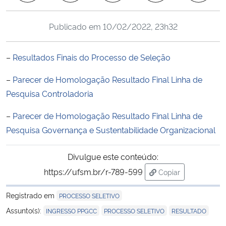
Ministério da Cidadania
Publicado em
10/02/2022, 23h32
Ministério da Saúde
–
Resultados Finais do Processo de Seleção
Ministério de Minas e Energia
–
Parecer de Homologação Resultado Final Linha de
Ministério da Ciência, Tecnologia, Inovações e Comunicações
Pesquisa Controladoria
–
Parecer de Homologação Resultado Final Linha de
Ministério do Meio Ambiente
Pesquisa Governança e Sustentabilidade Organizacional
Ministério do Turismo
Divulgue este conteúdo:
Ministério do Desenvolvimento Regional
https://ufsm.br/r-789-599
Copiar
para área de trans
Registrado em
PROCESSO SELETIVO
Controladoria-Geral da União
,
,
Assunto(s):
INGRESSO PPGCC
PROCESSO SELETIVO
RESULTADO
Ministério da Mulher, da Família e dos Direitos Humanos