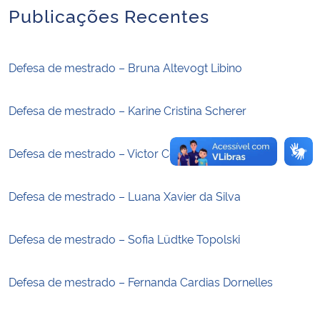
Publicações Recentes
Secretaria-Geral
Defesa de mestrado – Bruna Altevogt Libino
Secretaria de Governo
Defesa de mestrado – Karine Cristina Scherer
Gabinete de Segurança Institucional
Advocacia-Geral da União
Defesa de mestrado – Victor Cepillo
Banco Central do Brasil
Defesa de mestrado – Luana Xavier da Silva
Planalto
Defesa de mestrado – Sofia Lüdtke Topolski
Defesa de mestrado – Fernanda Cardias Dornelles