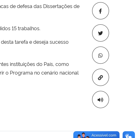
cas de defesa das Dissertações de
idos 15 trabalhos.
esta tarefa e deseja sucesso
tes instituições do País, como
ir o Programa no cenário nacional
Copiar para áre