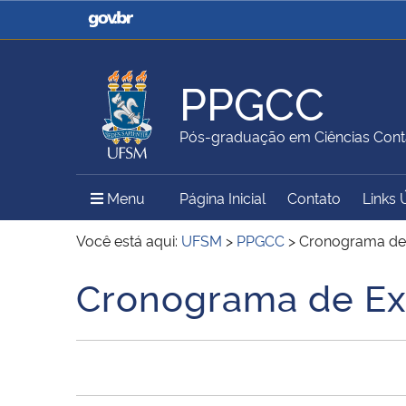
Casa Civil
Ministério da Justiça e
Segurança Pública
PPGCC
Ministério da Agricultura,
Ministério da Educação
Pós-graduação em Ciências Cont
Pecuária e Abastecimento
Menu Principal do Sítio
Menu
Página Inicial
Contato
Links 
Ministério do Meio Ambiente
Ministério do Turismo
Você está aqui:
UFSM
>
PPGCC
>
Cronograma de 
Cronograma de Ex
Início do conteúdo
Secretaria de Governo
Gabinete de Segurança
Institucional