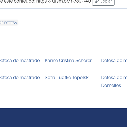
e este conteúdo:
https://ufsm.br/r-789-740
Copiar
para área de
DE DEFESA
efesa de mestrado – Karine Cristina Scherer
Defesa de m
efesa de mestrado – Sofia Lüdtke Topolski
Defesa de m
Dornelles