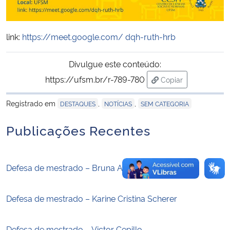
Secretaria-Geral
link:
https://meet.google.com/ dqh-ruth-hrb
Secretaria de Governo
Divulgue este conteúdo:
https://ufsm.br/r-789-780
Gabinete de Segurança Institucional
Copiar
para área de trans
Registrado em
,
,
DESTAQUES
NOTÍCIAS
SEM CATEGORIA
Advocacia-Geral da União
Publicações Recentes
Banco Central do Brasil
Planalto
Defesa de mestrado – Bruna Altevogt Libino
Defesa de mestrado – Karine Cristina Scherer
Defesa de mestrado – Victor Cepillo