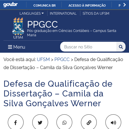
COMUNICA BR
ACESSO À INFORMAÇÃO
PARTI
Casa Civil
LANGUAGES
INTERNATIONAL
SÍTIOS DA UFSM
IR
PPGCC
PARA
Ministério da Justiça e Segurança Pública
O
Pós-graduação em Ciências Contábeis – Campus Santa
Maria
CONTEÚDO
Ministério da Defesa
Buscar no no Sítio
Busca
Busca:
Menu Principal do Sítio
Menu
Busc
Ministério das Relações Exteriores
Você está aqui:
UFSM
>
PPGCC
>
Defesa de Qualificação
de Dissertação – Camila da Silva Gonçalves Werner
Ministério da Economia
Defesa de Qualificação de
Início do conteúdo
Ministério da Infraestrutura
Dissertação – Camila da
Silva Gonçalves Werner
Ministério da Agricultura, Pecuária e Abastecimento
Ministério da Educação
Copiar para área 