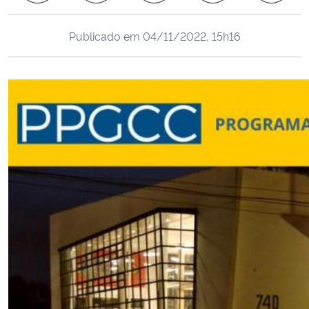
Ministério da Cidadania
Publicado em
04/11/2022, 15h16
Ministério da Saúde
Ministério de Minas e Energia
Ministério da Ciência, Tecnologia, Inovações e Comunicações
Ministério do Meio Ambiente
Ministério do Turismo
Ministério do Desenvolvimento Regional
Controladoria-Geral da União
Ministério da Mulher, da Família e dos Direitos Humanos