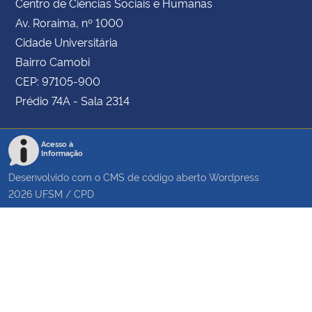
Centro de Ciências Sociais e Humanas
Av. Roraima, nº 1000
Cidade Universitária
Bairro Camobi
CEP: 97105-900
Prédio 74A - Sala 2314
Acesso à
Informação
Desenvolvido com o CMS de código aberto
Wordpress
2026
UFSM
/
CPD