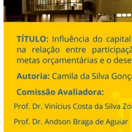
Secretaria-Geral
Secretaria de Governo
Gabinete de Segurança Institucional
Advocacia-Geral da União
Banco Central do Brasil
Planalto