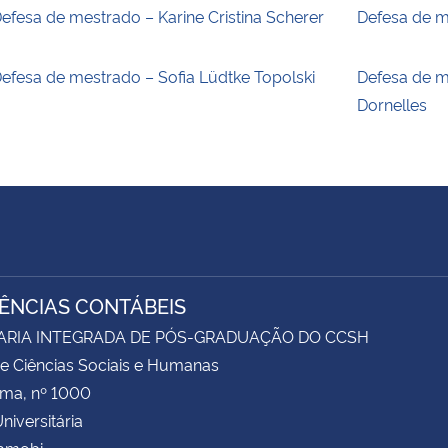
efesa de mestrado – Karine Cristina Scherer
Defesa de m
efesa de mestrado – Sofia Lüdtke Topolski
Defesa de m
Dornelles
IÊNCIAS CONTÁBEIS
ARIA INTEGRADA DE PÓS-GRADUAÇÃO DO CCSH
e Ciências Sociais e Humanas
ima, nº 1000
niversitária
Camobi