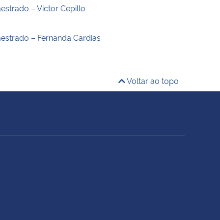
estrado – Victor Cepillo
estrado – Fernanda Cardias
Voltar ao topo