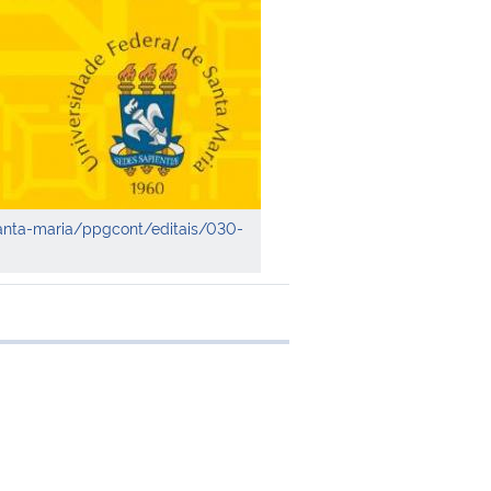
anta-maria/ppgcont/editais/030-
 transferência