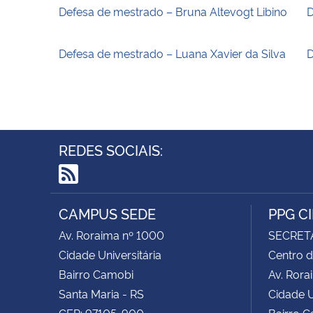
Defesa de mestrado – Bruna Altevogt Libino
D
Defesa de mestrado – Luana Xavier da Silva
D
REDES SOCIAIS:
RSS
CAMPUS SEDE
PPG C
Av. Roraima nº 1000
SECRET
Cidade Universitária
Centro d
Bairro Camobi
Av. Rora
Santa Maria - RS
Cidade U
CEP: 97105-900
Bairro 