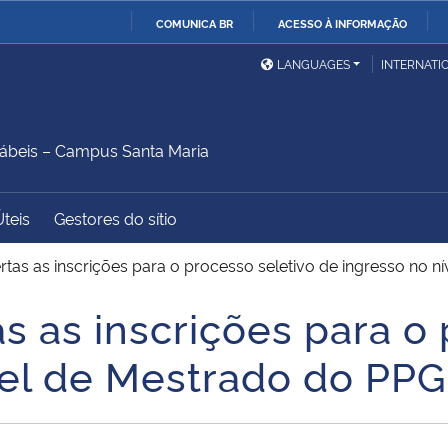
COMUNICA BR
ACESSO À INFORMAÇÃO
Ministério da Defesa
Ministério das Relações
Mini
IR
LANGUAGES
INTERNATI
Exteriores
PARA
O
Ministério da Cidadania
Ministério da Saúde
Mini
CONTEÚDO
ábeis – Campus Santa Maria
Úteis
Gestores do sítio
Ministério do
Controladoria-Geral da
Mini
Desenvolvimento Regional
União
Famí
rtas as inscrições para o processo seletivo de ingresso no 
Hum
s as inscrições para o
Advocacia-Geral da União
Banco Central do Brasil
Plan
vel de Mestrado do PP