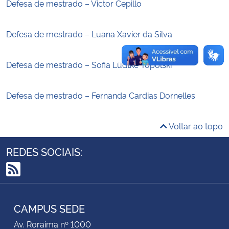
Defesa de mestrado – Victor Cepillo
Secretaria-Geral
Defesa de mestrado – Luana Xavier da Silva
Secretaria de Governo
Defesa de mestrado – Sofia Lüdtke Topolski
Gabinete de Segurança Institucional
Defesa de mestrado – Fernanda Cardias Dornelles
Advocacia-Geral da União
Voltar ao topo
Banco Central do Brasil
REDES SOCIAIS:
Planalto
RSS
CAMPUS SEDE
Av. Roraima nº 1000