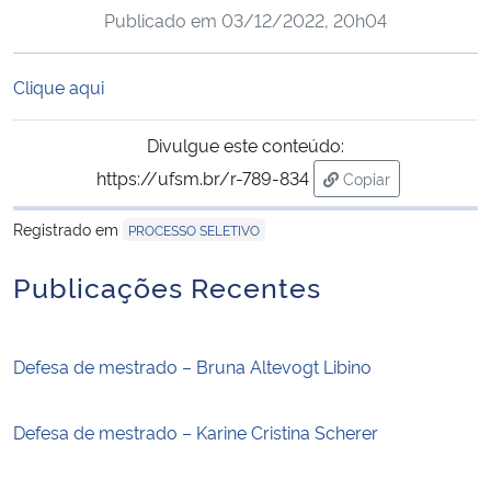
Publicado em
03/12/2022, 20h04
Ministério da Cidadania
Ministério da Saúde
Clique aqui
Ministério de Minas e Energia
Divulgue este conteúdo:
https://ufsm.br/r-789-834
Copiar
Ministério da Ciência, Tecnologia, Inovações e Comunicações
para área de trans
Registrado em
PROCESSO SELETIVO
Ministério do Meio Ambiente
Publicações Recentes
Ministério do Turismo
Defesa de mestrado – Bruna Altevogt Libino
Ministério do Desenvolvimento Regional
Controladoria-Geral da União
Defesa de mestrado – Karine Cristina Scherer
Ministério da Mulher, da Família e dos Direitos Humanos