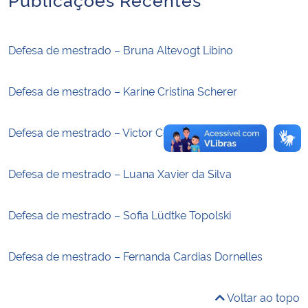
Secretaria-Geral
Defesa de mestrado – Bruna Altevogt Libino
Secretaria de Governo
Defesa de mestrado – Karine Cristina Scherer
Gabinete de Segurança Institucional
Defesa de mestrado – Victor Cepillo
Advocacia-Geral da União
Defesa de mestrado – Luana Xavier da Silva
Banco Central do Brasil
Defesa de mestrado – Sofia Lüdtke Topolski
Planalto
Defesa de mestrado – Fernanda Cardias Dornelles
Voltar ao topo