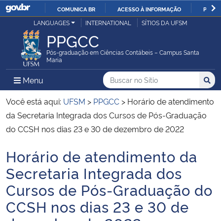
COMUNICA BR
ACESSO À INFORMAÇÃO
PARTI
Casa Civil
LANGUAGES
INTERNATIONAL
SÍTIOS DA UFSM
IR
PPGCC
PARA
Ministério da Justiça e Segurança Pública
O
Pós-graduação em Ciências Contábeis – Campus Santa
Maria
CONTEÚDO
Ministério da Defesa
Buscar no no Sítio
Busca
Busca:
Menu Principal do Sítio
Menu
Busc
Ministério das Relações Exteriores
Você está aqui:
UFSM
>
PPGCC
>
Horário de atendimento
da Secretaria Integrada dos Cursos de Pós-Graduação
Ministério da Economia
do CCSH nos dias 23 e 30 de dezembro de 2022
Horário de atendimento da
Ministério da Infraestrutura
Início do conteúdo
Secretaria Integrada dos
Ministério da Agricultura, Pecuária e Abastecimento
Cursos de Pós-Graduação do
CCSH nos dias 23 e 30 de
Ministério da Educação