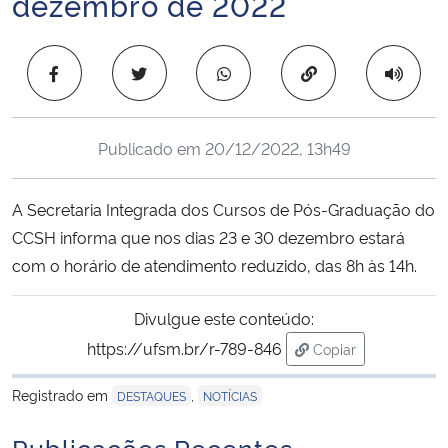
dezembro de 2022
Ministério da Cidadania
Copiar para área 
Ministério da Saúde
Ministério de Minas e Energia
Publicado em
20/12/2022, 13h49
Ministério da Ciência, Tecnologia, Inovações e Comunicações
A Secretaria Integrada dos Cursos de Pós-Graduação do
Ministério do Meio Ambiente
CCSH informa que nos dias 23 e 30 dezembro estará
com o horário de atendimento reduzido, das 8h às 14h.
Ministério do Turismo
Divulgue este conteúdo:
Ministério do Desenvolvimento Regional
https://ufsm.br/r-789-846
Copiar
para área de trans
Controladoria-Geral da União
Registrado em
,
DESTAQUES
NOTÍCIAS
Publicações Recentes
Ministério da Mulher, da Família e dos Direitos Humanos