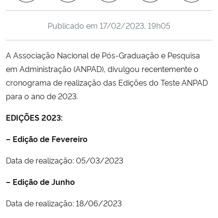
Ministério da Cidadania
Publicado em
17/02/2023, 19h05
Ministério da Saúde
A Associação Nacional de Pós-Graduação e Pesquisa
Ministério de Minas e Energia
em Administração (ANPAD), divulgou recentemente o
cronograma de realização das Edições do Teste ANPAD
Ministério da Ciência, Tecnologia, Inovações e Comunicações
para o ano de 2023.
Ministério do Meio Ambiente
EDIÇÕES 2023:
Ministério do Turismo
– Edição de Fevereiro
Data de realização: 05/03/2023
Ministério do Desenvolvimento Regional
– Edição de Junho
Controladoria-Geral da União
Data de realização: 18/06/2023
Ministério da Mulher, da Família e dos Direitos Humanos