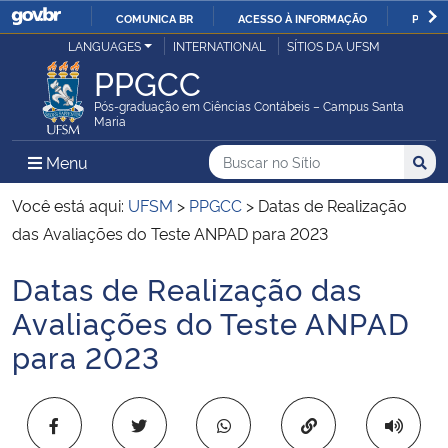
COMUNICA BR
ACESSO À INFORMAÇÃO
PARTI
Casa Civil
LANGUAGES
INTERNATIONAL
SÍTIOS DA UFSM
IR
PPGCC
PARA
Ministério da Justiça e Segurança Pública
O
Pós-graduação em Ciências Contábeis – Campus Santa
Maria
CONTEÚDO
Ministério da Defesa
Buscar no no Sítio
Busca
Busca:
Menu Principal do Sítio
Menu
Busc
Ministério das Relações Exteriores
Você está aqui:
UFSM
>
PPGCC
>
Datas de Realização
das Avaliações do Teste ANPAD para 2023
Ministério da Economia
Datas de Realização das
Início do conteúdo
Ministério da Infraestrutura
Avaliações do Teste ANPAD
para 2023
Ministério da Agricultura, Pecuária e Abastecimento
Ministério da Educação
Copiar para área 