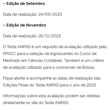
– Edição de Setembro
Secretaria-Geral
Data de realização: 24/09/2023
– Edição de Novembro
Secretaria de Governo
Data de realização: 26/11/2023
Gabinete de Segurança Institucional
O Teste ANPAD é um requisito de avaliação utilizado pelo
Advocacia-Geral da União
PPGCC para a seleção de ingressantes no Curso de
Mestrado em Ciências Contábeis. Também é um critério
Banco Central do Brasil
de avaliação utilizado para a concessão de Bolsas.
Planalto
Fique atento e acompanhe as datas de realização das
Edições Finais do Teste ANPAD para o ano de 2023.
Informações sobre esta avaliação podem ser obtidas
diretamente no site do Teste ANPAD.