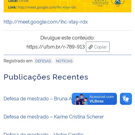
Secretaria-Geral
http://meet.google.com/ihc-xtay-rdx
Secretaria de Governo
Divulgue este conteúdo:
https://ufsm.br/r-789-913
Gabinete de Segurança Institucional
Copiar
para área de trans
Registrado em
,
DEFESAS
NOTÍCIAS
Advocacia-Geral da União
Publicações Recentes
Banco Central do Brasil
Planalto
Defesa de mestrado – Bruna Altevogt Libino
Defesa de mestrado – Karine Cristina Scherer
Defesa de mestrado – Victor Cepillo