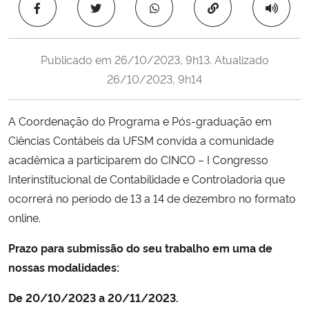
Copiar para área 
Ministério da Cidadania
Ministério da Saúde
Publicado em
26/10/2023, 9h13
. Atualizado
26/10/2023, 9h14
Ministério de Minas e Energia
A Coordenação do Programa e Pós-graduação em
Ministério da Ciência, Tecnologia, Inovações e Comunicações
Ciências Contábeis da UFSM convida a comunidade
acadêmica a participarem do CINCO – I Congresso
Ministério do Meio Ambiente
Interinstitucional de Contabilidade e Controladoria que
Ministério do Turismo
ocorrerá no período de 13 a 14 de dezembro no formato
online.
Ministério do Desenvolvimento Regional
Prazo para submissão do seu trabalho em uma de
nossas modalidades:
Controladoria-Geral da União
De 20/10/2023 a 20/11/2023.
Ministério da Mulher, da Família e dos Direitos Humanos