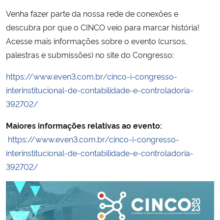
Venha fazer parte da nossa rede de conexões e
Secretaria-Geral
descubra por que o CINCO veio para marcar história!
Acesse mais informações sobre o evento (cursos,
Secretaria de Governo
palestras e submissões) no site do Congresso:
Gabinete de Segurança Institucional
https://www.even3.com.br/cinco-i-congresso-
interinstitucional-de-contabilidade-e-controladoria-
Advocacia-Geral da União
392702/
Maiores informações relativas ao evento:
Banco Central do Brasil
https://www.even3.com.br/cinco-i-congresso-
interinstitucional-de-contabilidade-e-controladoria-
Planalto
392702/