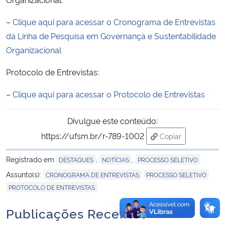
–
Clique aqui para acessar o Cronograma de Entrevistas
Secretaria-Geral
da Linha de Pesquisa em Governança e Sustentabilidade
Organizacional
Secretaria de Governo
Protocolo de Entrevistas:
Gabinete de Segurança Institucional
–
Clique aqui para acessar o Protocolo de Entrevistas
Advocacia-Geral da União
Divulgue este conteúdo:
Banco Central do Brasil
https://ufsm.br/r-789-1002
Copiar
para área de tran
Planalto
Registrado em
,
,
DESTAQUES
NOTÍCIAS
PROCESSO SELETIVO
,
,
Assunto(s):
CRONOGRAMA DE ENTREVISTAS
PROCESSO SELETIVO
PROTOCOLO DE ENTREVISTAS
Publicações Recentes