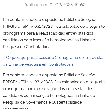
Publicado em
04/12/2023, 19h50
Ministério da Cidadania
Ministério da Saúde
Em conformidade ao disposto no Edital de Seleção
PRPGP/UFSM nº 031/2023, fica estabelecido o seguinte
Ministério de Minas e Energia
cronograma para a realização das entrevistas dos
candidatos com inscrição homologada na Linha de
Ministério da Ciência, Tecnologia, Inovações e Comunicações
Pesquisa de Controladoria.
Ministério do Meio Ambiente
–
Clique aqui para acessar o Cronograma de Entrevistas
da Linha de Pesquisa em Controladoria
Ministério do Turismo
Em conformidade ao disposto no Edital de Seleção
PRPGP/UFSM nº 031/2023, fica estabelecido o seguinte
Ministério do Desenvolvimento Regional
cronograma para a realização das entrevistas dos
Controladoria-Geral da União
candidatos com inscrição homologada na Linha de
Pesquisa de Governança e Sustentabilidade
Ministério da Mulher, da Família e dos Direitos Humanos
Organizacional.