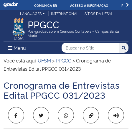
COMUNICA BR
ACESSO À INFORMAÇÃO
PARTI
Casa Civil
LANGUAGES
INTERNATIONAL
SÍTIOS DA UFSM
IR
PPGCC
PARA
Ministério da Justiça e Segurança Pública
O
Pós-graduação em Ciências Contábeis – Campus Santa
Maria
CONTEÚDO
Ministério da Defesa
Buscar no no Sítio
Busca
Busca:
Menu Principal do Sítio
Menu
Busc
Ministério das Relações Exteriores
Você está aqui:
UFSM
>
PPGCC
>
Cronograma de
Entrevistas Edital PPGCC 031/2023
Ministério da Economia
Cronograma de Entrevistas
Início do conteúdo
Ministério da Infraestrutura
Edital PPGCC 031/2023
Ministério da Agricultura, Pecuária e Abastecimento
Copiar para área 
Ministério da Educação