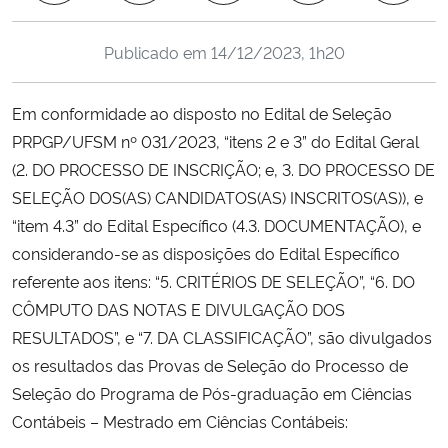
Ministério da Cidadania
Publicado em
14/12/2023, 1h20
Ministério da Saúde
Em conformidade ao disposto no Edital de Seleção
Ministério de Minas e Energia
PRPGP/UFSM nº 031/2023, “itens 2 e 3” do Edital Geral
(2. DO PROCESSO DE INSCRIÇÃO; e, 3. DO PROCESSO DE
Ministério da Ciência, Tecnologia, Inovações e Comunicações
SELEÇÃO DOS(AS) CANDIDATOS(AS) INSCRITOS(AS)), e
“item 4.3” do Edital Específico (4.3. DOCUMENTAÇÃO), e
Ministério do Meio Ambiente
considerando-se as disposições do Edital Específico
referente aos itens: “5. CRITÉRIOS DE SELEÇÃO”, “6. DO
Ministério do Turismo
CÔMPUTO DAS NOTAS E DIVULGAÇÃO DOS
RESULTADOS”, e “7. DA CLASSIFICAÇÃO”, são divulgados
Ministério do Desenvolvimento Regional
os resultados das Provas de Seleção do Processo de
Controladoria-Geral da União
Seleção do Programa de Pós-graduação em Ciências
Contábeis – Mestrado em Ciências Contábeis:
Ministério da Mulher, da Família e dos Direitos Humanos