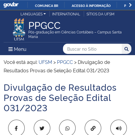
COMUNICA BR
ACESSO À INFORMAÇÃO
PARTI
Casa Civil
LANGUAGES
INTERNATIONAL
SÍTIOS DA UFSM
IR
PPGCC
PARA
Ministério da Justiça e Segurança Pública
O
Pós-graduação em Ciências Contábeis – Campus Santa
Maria
CONTEÚDO
Ministério da Defesa
Buscar no no Sítio
Busca
Busca:
Menu Principal do Sítio
Menu
Busc
Ministério das Relações Exteriores
Você está aqui:
UFSM
>
PPGCC
>
Divulgação de
Resultados Provas de Seleção Edital 031/2023
Ministério da Economia
Divulgação de Resultados
Início do conteúdo
Ministério da Infraestrutura
Provas de Seleção Edital
031/2023
Ministério da Agricultura, Pecuária e Abastecimento
Ministério da Educação
Copiar para área 