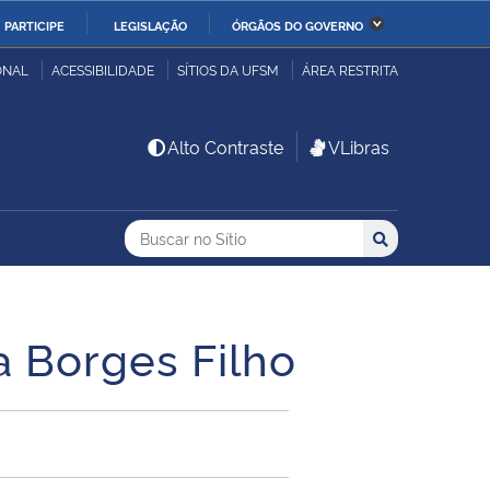
PARTICIPE
LEGISLAÇÃO
ÓRGÃOS DO GOVERNO
stério da Economia
Ministério da Infraestrutura
ONAL
ACESSIBILIDADE
SÍTIOS DA UFSM
ÁREA RESTRITA
stério de Minas e Energia
Ministério da Ciência,
Alto Contraste
VLibras
Tecnologia, Inovações e
Comunicações
Buscar no no Sítio
Busca
Busca:
Buscar
stério da Mulher, da
Secretaria-Geral
lia e dos Direitos
anos
a Borges Filho
alto