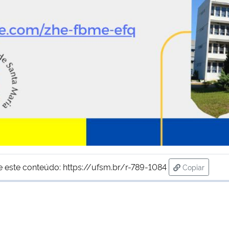
e este conteúdo:
https://ufsm.br/r-789-1084
Copiar
para área d