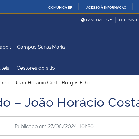
COMUNICA BR
ACESSO À INFORMAÇÃO
Ministério da Defesa
Ministério das Relações
Mini
IR
LANGUAGES
INTERNATI
Exteriores
PARA
O
Ministério da Cidadania
Ministério da Saúde
Mini
CONTEÚDO
ábeis – Campus Santa Maria
Úteis
Gestores do sítio
Ministério do
Controladoria-Geral da
Mini
Desenvolvimento Regional
União
Famí
rado – João Horácio Costa Borges Filho
Hum
o – João Horácio Cost
Advocacia-Geral da União
Banco Central do Brasil
Plan
Publicado em
27/05/2024, 10h20