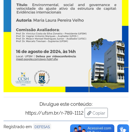
Secretaria-Geral
Secretaria de Governo
Gabinete de Segurança Institucional
Advocacia-Geral da União
Banco Central do Brasil
Planalto
Divulgue este conteúdo:
https://ufsm.br/r-789-1112
Copiar
para área de trans
Registrado em
DEFESAS