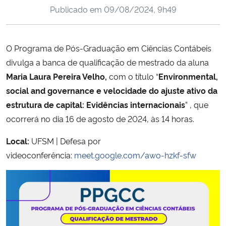
Publicado em
09/08/2024, 9h49
Ministério da Cidadania
Ministério da Saúde
O Programa de Pós-Graduação em Ciências Contábeis
divulga a banca de qualificação de mestrado da aluna
Ministério de Minas e Energia
Maria Laura Pereira Velho,
com o título “
Environmental,
Ministério da Ciência, Tecnologia, Inovações e Comunicações
social and governance e velocidade do ajuste ativo da
estrutura de capital: Evidências internacionais
” , que
Ministério do Meio Ambiente
ocorrerá no dia 16 de agosto de 2024, às 14 horas.
Local:
UFSM | Defesa por
Ministério do Turismo
videoconferência:
meet.google.com/awo-hzkf-sfw
Ministério do Desenvolvimento Regional
Controladoria-Geral da União
Ministério da Mulher, da Família e dos Direitos Humanos